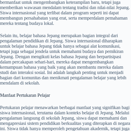
bermanfaat untuk mengembangkan keterampilan baru, tetapi juga
memberikan wawasan mendalam tentang tradisi dan nilai-nilai Jepang.
Siswa internasional yang terlibat dalam program seperti ini dapat
membangun persahabatan yang erat, serta memperdalam pemahaman
mereka tentang budaya lokal.
Selain itu, belajar bahasa Jepang merupakan bagian integral dari
pengalaman pendidikan di Jepang. Siswa internasional diharapkan
untuk belajar bahasa Jepang tidak hanya sebagai alat komunikasi,
tetapi juga sebagai jendela untuk memahami budaya dan pemikiran
Jepang. Dengan mengikuti kelas bahasa Jepang dan berpartisipasi
dalam percakapan sehari-hari, mereka dapat mengembangkan
kemampuan bahasa yang baik yang akan membantu mereka dalam
studi dan interaksi sosial. Ini adalah langkah penting untuk menjadi
bagian dari komunitas dan menikmati pengalaman belajar yang lebih
mendalam di sekolah.
Manfaat Pertukaran Pelajar
Pertukaran pelajar menawarkan berbagai manfaat yang signifikan bagi
siswa internasional, terutama dalam konteks belajar di Jepang. Melalui
pengalaman langsung di sekolah Jepang, siswa dapat memahami dan
mengapresiasi sistem pendidikan berkualitas yang diterapkan di negara
ini. Siswa tidak hanya memperoleh pengetahuan akademik, tetapi juga