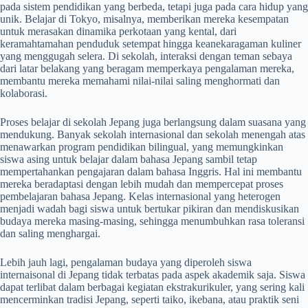
pada sistem pendidikan yang berbeda, tetapi juga pada cara hidup yang
unik. Belajar di Tokyo, misalnya, memberikan mereka kesempatan
untuk merasakan dinamika perkotaan yang kental, dari
keramahtamahan penduduk setempat hingga keanekaragaman kuliner
yang menggugah selera. Di sekolah, interaksi dengan teman sebaya
dari latar belakang yang beragam memperkaya pengalaman mereka,
membantu mereka memahami nilai-nilai saling menghormati dan
kolaborasi.
Proses belajar di sekolah Jepang juga berlangsung dalam suasana yang
mendukung. Banyak sekolah internasional dan sekolah menengah atas
menawarkan program pendidikan bilingual, yang memungkinkan
siswa asing untuk belajar dalam bahasa Jepang sambil tetap
mempertahankan pengajaran dalam bahasa Inggris. Hal ini membantu
mereka beradaptasi dengan lebih mudah dan mempercepat proses
pembelajaran bahasa Jepang. Kelas internasional yang heterogen
menjadi wadah bagi siswa untuk bertukar pikiran dan mendiskusikan
budaya mereka masing-masing, sehingga menumbuhkan rasa toleransi
dan saling menghargai.
Lebih jauh lagi, pengalaman budaya yang diperoleh siswa
internaisonal di Jepang tidak terbatas pada aspek akademik saja. Siswa
dapat terlibat dalam berbagai kegiatan ekstrakurikuler, yang sering kali
mencerminkan tradisi Jepang, seperti taiko, ikebana, atau praktik seni