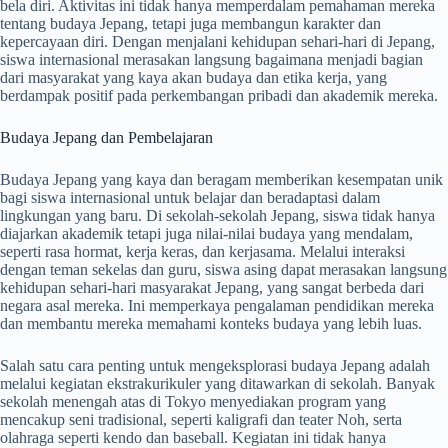
bela diri. Aktivitas ini tidak hanya memperdalam pemahaman mereka
tentang budaya Jepang, tetapi juga membangun karakter dan
kepercayaan diri. Dengan menjalani kehidupan sehari-hari di Jepang,
siswa internasional merasakan langsung bagaimana menjadi bagian
dari masyarakat yang kaya akan budaya dan etika kerja, yang
berdampak positif pada perkembangan pribadi dan akademik mereka.
Budaya Jepang dan Pembelajaran
Budaya Jepang yang kaya dan beragam memberikan kesempatan unik
bagi siswa internasional untuk belajar dan beradaptasi dalam
lingkungan yang baru. Di sekolah-sekolah Jepang, siswa tidak hanya
diajarkan akademik tetapi juga nilai-nilai budaya yang mendalam,
seperti rasa hormat, kerja keras, dan kerjasama. Melalui interaksi
dengan teman sekelas dan guru, siswa asing dapat merasakan langsung
kehidupan sehari-hari masyarakat Jepang, yang sangat berbeda dari
negara asal mereka. Ini memperkaya pengalaman pendidikan mereka
dan membantu mereka memahami konteks budaya yang lebih luas.
Salah satu cara penting untuk mengeksplorasi budaya Jepang adalah
melalui kegiatan ekstrakurikuler yang ditawarkan di sekolah. Banyak
sekolah menengah atas di Tokyo menyediakan program yang
mencakup seni tradisional, seperti kaligrafi dan teater Noh, serta
olahraga seperti kendo dan baseball. Kegiatan ini tidak hanya