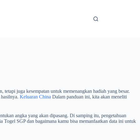
an, tetapi juga kesempatan untuk memenangkan hadiah yang besar.
 hasilnya.
Keluaran China
Dalam panduan ini, kita akan meneliti
nentukan angka yang akan dipasang. Di samping itu, pengetahuan
unia Togel SGP dan bagaimana kamu bisa memanfaatkan data ini untuk