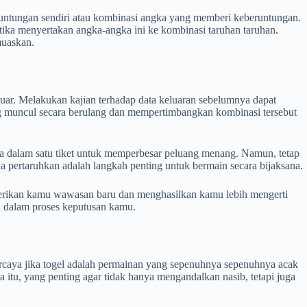
runtungan sendiri atau kombinasi angka yang memberi keberuntungan.
etika menyertakan angka-angka ini ke kombinasi taruhan taruhan.
muaskan.
luar. Melakukan kajian terhadap data keluaran sebelumnya dapat
g muncul secara berulang dan mempertimbangkan kombinasi tersebut
 dalam satu tiket untuk memperbesar peluang menang. Namun, tetap
da pertaruhkan adalah langkah penting untuk bermain secara bijaksana.
berikan kamu wawasan baru dan menghasilkan kamu lebih mengerti
tu dalam proses keputusan kamu.
percaya jika togel adalah permainan yang sepenuhnya sepenuhnya acak
 itu, yang penting agar tidak hanya mengandalkan nasib, tetapi juga