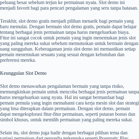
peluang besar sebelum terjun ke permainan nyata. Slot demo ini
menjadi favorit bagi para pencari pengalaman yang seru tanpa batasan.
Terakhir, slot demo gratis menjadi pilihan menarik bagi pemain yang
baru memulai. Dengan bermain slot demo gratis, pemain dapat belajar
tentang berbagai jenis permainan tanpa harus mengeluarkan biaya.
Fitur ini sangat cocok untuk pemain yang ingin menemukan jenis slot
yang paling mereka sukai sebelum memutuskan untuk bermain dengan
uang sungguhan. Keberagaman jenis slot demo ini memastikan setiap
pemain menemukan sesuatu yang sesuai dengan kebutuhan dan
preferensi mereka.
Keunggulan Slot Demo
Slot demo menawarkan pengalaman bermain yang tanpa risiko,
memungkinkan pemain untuk mencoba berbagai jenis permainan tanpa
harus mengeluarkan uang nyata. Hal ini sangat bermanfaat bagi
pemain pemula yang ingin memahami cara kerja mesin slot dan strategi
yang bisa diterapkan dalam permainan. Dengan slot demo, pemain
dapat mengeksplorasi fitur-fitur permainan, seperti putaran bonus dan
simbol khusus, untuk memilih permainan yang paling mereka sukai.
Selain itu, slot demo juga hadir dengan berbagai pilihan tema dan
variasi permainan dari penyedia terkemuka seperti Pragmatic Play.