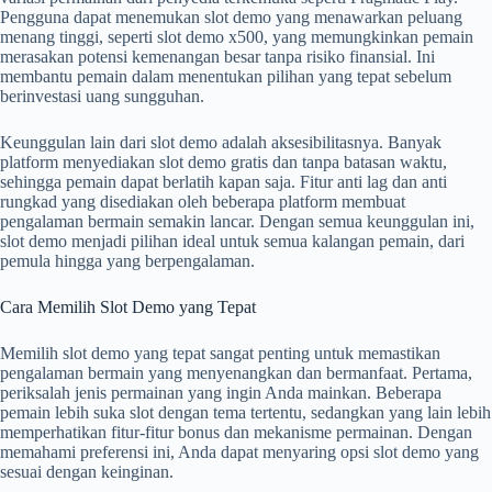
Pengguna dapat menemukan slot demo yang menawarkan peluang
menang tinggi, seperti slot demo x500, yang memungkinkan pemain
merasakan potensi kemenangan besar tanpa risiko finansial. Ini
membantu pemain dalam menentukan pilihan yang tepat sebelum
berinvestasi uang sungguhan.
Keunggulan lain dari slot demo adalah aksesibilitasnya. Banyak
platform menyediakan slot demo gratis dan tanpa batasan waktu,
sehingga pemain dapat berlatih kapan saja. Fitur anti lag dan anti
rungkad yang disediakan oleh beberapa platform membuat
pengalaman bermain semakin lancar. Dengan semua keunggulan ini,
slot demo menjadi pilihan ideal untuk semua kalangan pemain, dari
pemula hingga yang berpengalaman.
Cara Memilih Slot Demo yang Tepat
Memilih slot demo yang tepat sangat penting untuk memastikan
pengalaman bermain yang menyenangkan dan bermanfaat. Pertama,
periksalah jenis permainan yang ingin Anda mainkan. Beberapa
pemain lebih suka slot dengan tema tertentu, sedangkan yang lain lebih
memperhatikan fitur-fitur bonus dan mekanisme permainan. Dengan
memahami preferensi ini, Anda dapat menyaring opsi slot demo yang
sesuai dengan keinginan.