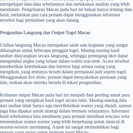
mempelajari data-data sebelumnya dan melakukan analisis yang lebih
mendalam. Pengeluaran Macau pada hari ini bukan hanya tentang data
hasil, melainkan pun cara pemain dapat menggunakan informasi
tersebut bagi permainan yang akan datang.
Pengundian Langsung dan Output Togel Macau
Undian langsung Macau merupakan salah satu kegiatan yang sangat
diharapkan untuk beberapa penggiat togel. Masing-masing hasil
undian ditayangkan secara langsung, sehingga pemegang tiket dapat
mengetahui angka yang keluar dalam waktu real-time. Acara tersebut
memberikan keterbukaan dan fairness bagi semua orang yang
mengikuti, yang tentunya berarti dalam permainan judi seperti togel.
Menggunakan live draw, pemain dapat menyaksikan perasaan yang
lain, seakan-akan mereka berada di lokasi pengundian.
Keluaran output Macau pada hari ini menjadi data penting untuk para
pemain yang mengikuti hasil togel secara rutin. Masing-masing data
dari undian tidak hanya saja merefleksikan nomor yang diundi, namun
juga bisa dipakai untuk strategi dalam bermain selanjutnya. Informasi
hasil sebelumnya bisa membantu para pemain membuat rencana serta
menentukan nomor-nomor yang lebih berpeluang untuk muncul di
session-session mendatang. Aspek ini sangat memudahkan bagi
pemain yang serius untuk bermain togel Macau.