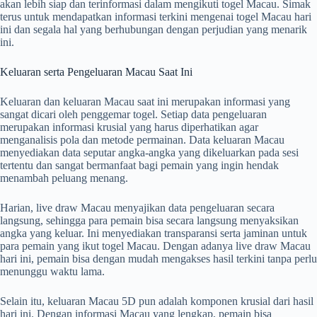
akan lebih siap dan terinformasi dalam mengikuti togel Macau. Simak
terus untuk mendapatkan informasi terkini mengenai togel Macau hari
ini dan segala hal yang berhubungan dengan perjudian yang menarik
ini.
Keluaran serta Pengeluaran Macau Saat Ini
Keluaran dan keluaran Macau saat ini merupakan informasi yang
sangat dicari oleh penggemar togel. Setiap data pengeluaran
merupakan informasi krusial yang harus diperhatikan agar
menganalisis pola dan metode permainan. Data keluaran Macau
menyediakan data seputar angka-angka yang dikeluarkan pada sesi
tertentu dan sangat bermanfaat bagi pemain yang ingin hendak
menambah peluang menang.
Harian, live draw Macau menyajikan data pengeluaran secara
langsung, sehingga para pemain bisa secara langsung menyaksikan
angka yang keluar. Ini menyediakan transparansi serta jaminan untuk
para pemain yang ikut togel Macau. Dengan adanya live draw Macau
hari ini, pemain bisa dengan mudah mengakses hasil terkini tanpa perlu
menunggu waktu lama.
Selain itu, keluaran Macau 5D pun adalah komponen krusial dari hasil
hari ini. Dengan informasi Macau yang lengkap, pemain bisa