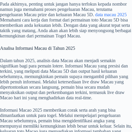
Pada akhirnya, penting untuk jangan hanya terfokus kepada nombor
namun juga memahami proses pengeluaran Macau, terutama
pengeluaran Macau prize dan keluaran Macau 5D.
data macau 2025
Memahami cara kerja dan format dari permainan toto Macau 5D bisa
memberikan anda kekuatan lebih. Dengan data yang akurat tepat serta
taktik yang matang, Anda akan akan lebih siap menyongsong berbagai
kemungkinan dari permainan Togel Macau.
Analisa Informasi Macau di Tahun 2025
Dalam tahun 2025, analisis data Macau akan menjadi semakin
signifikan bagi para pemain lotere. Informasi Macau yang presisi dan
terkini, yang meliputi data Macau 5D dan output hasil keluaran
sebelumnya, memungkinkan pemain supaya mengambil pilihan yang
lebih penuh informasi. Melalui ketersediaan live draw Macau yang
dipertontonkan secara langsung, pemain bisa secara mudah
menyaksikan output dan perkembangan terkini, termasuk live draw
Macao hari ini yang menghadirkan data real-time.
Informasi Macao 2025 memberikan corak serta arah yang bisa
dimanfaatkan untuk para togel. Melalui mempelajari pengeluaran
Macau sebelumnya, pemain bisa mengidentifikasi angka yang
mempunyai memiliki kemungkinan lebih besar untuk keluar. Selain itu,
keluaran toto Macao juga menyediakan informasi tambahan yang