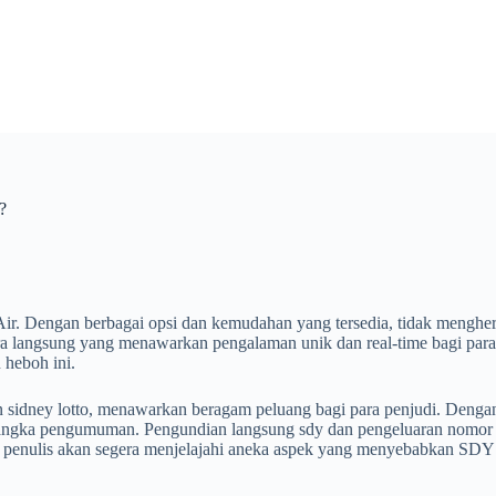
?
 Air. Dengan berbagai opsi dan kemudahan yang tersedia, tidak mengher
secara langsung yang menawarkan pengalaman unik dan real-time bagi pa
heboh ini.
 dan sidney lotto, menawarkan beragam peluang bagi para penjudi. Den
ng angka pengumuman. Pengundian langsung sdy dan pengeluaran nomor
ni, penulis akan segera menjelajahi aneka aspek yang menyebabkan SDY 