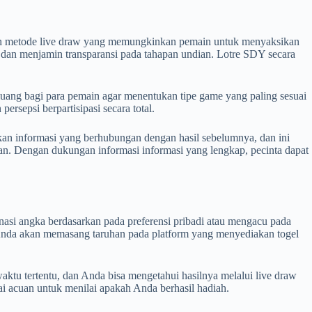
 ialah metode live draw yang memungkinkan pemain untuk menyaksikan
 dan menjamin transparansi pada tahapan undian. Lotre SDY secara
eluang bagi para pemain agar menentukan tipe game yang paling sesuai
rsepsi berpartisipasi secara total.
kan informasi yang berhubungan dengan hasil sebelumnya, dan ini
. Dengan dukungan informasi informasi yang lengkap, pecinta dapat
i angka berdasarkan pada preferensi pribadi atau mengacu pada
, Anda akan memasang taruhan pada platform yang menyediakan togel
u tertentu, dan Anda bisa mengetahui hasilnya melalui live draw
ai acuan untuk menilai apakah Anda berhasil hadiah.