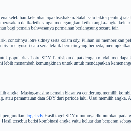
karena kelebihan-kelebihan apa disediakan. Salah satu faktor penting
 merasakan detik-detik sangat menegangkan ketika angka-angka keluar
nan bagi pemain bahwasanya permainan berlangsung secara fair.
ik, contohnya lotre sidney serta kolam sdy. Pilihan ini memberikan p
 bisa menyusuri cara serta teknik bermain yang berbeda, meningkatkan pe
 untuk popularitas Lotre SDY. Partisipan dapat dengan mudah mendapat
ini lebih menambah kemungkinan untuk untuk mendapatkan kemenangan
h angka. Masing-masing pemain biasanya cenderung memilih kombinas
ing, atau pemantauan data SDY dari periode lalu. Usai memilih angka
il pengundian.
togel sdy
Hasil togel SDY umumnya diumumkan pada wakt
asil tersebut berisi kombinasi angka yaitu keluar dan berperan sebag