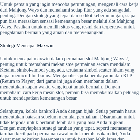
Untuk pemain yang ingin mencoba peruntungan, mengenali cara kerja
dari Mahjong Ways dan memahami setiap fitur yang ada sangatlah
penting. Dengan strategi yang tepat dan sedikit keberuntungan, siapa
pun bisa merasakan sensasi kemenangan besar melalui slot Mahjong
Ways. Pastikan untuk memilih situs yang resmi dan terpercaya untuk
pengalaman bermain yang aman dan menyenangkan.
Strategi Mencapai Maxwin
Untuk mencapai maxwin dalam permainan slot Mahjong Ways 2,
penting untuk memahami mekanisme permainan secara mendalam.
Ketahui simbol-simbol yang ada, terutama simbol scatter hitam yang
dapat memicu fitur bonus. Menganalisis pola pembayaran dan RTP
(Return to Player) dari game ini juga akan membantu dalam
menentukan kapan waktu yang tepat untuk bermain. Dengan
memahami cara kerja mesin slot, pemain bisa memaksimalkan peluang
untuk mendapatkan kemenangan besar.
Selanjutnya, kelola bankroll Anda dengan bijak. Setiap pemain harus
menentukan batasan sebelum memulai permainan. Disarankan untuk
tidak tergoda untuk bertaruh lebih dari yang bisa Anda rugikan.
Dengan menyiapkan strategi taruhan yang tepat, seperti memasang
taruhan kecil pada permainan awal untuk membiasakan diri, Anda
dapat meningkatkan kesempatan untuk bertahan lebih lama dan