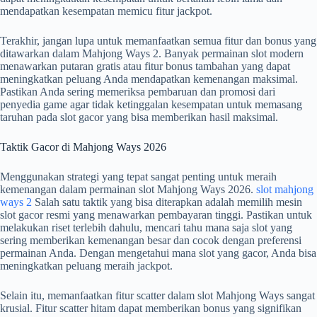
mendapatkan kesempatan memicu fitur jackpot.
Terakhir, jangan lupa untuk memanfaatkan semua fitur dan bonus yang
ditawarkan dalam Mahjong Ways 2. Banyak permainan slot modern
menawarkan putaran gratis atau fitur bonus tambahan yang dapat
meningkatkan peluang Anda mendapatkan kemenangan maksimal.
Pastikan Anda sering memeriksa pembaruan dan promosi dari
penyedia game agar tidak ketinggalan kesempatan untuk memasang
taruhan pada slot gacor yang bisa memberikan hasil maksimal.
Taktik Gacor di Mahjong Ways 2026
Menggunakan strategi yang tepat sangat penting untuk meraih
kemenangan dalam permainan slot Mahjong Ways 2026.
slot mahjong
ways 2
Salah satu taktik yang bisa diterapkan adalah memilih mesin
slot gacor resmi yang menawarkan pembayaran tinggi. Pastikan untuk
melakukan riset terlebih dahulu, mencari tahu mana saja slot yang
sering memberikan kemenangan besar dan cocok dengan preferensi
permainan Anda. Dengan mengetahui mana slot yang gacor, Anda bisa
meningkatkan peluang meraih jackpot.
Selain itu, memanfaatkan fitur scatter dalam slot Mahjong Ways sangat
krusial. Fitur scatter hitam dapat memberikan bonus yang signifikan