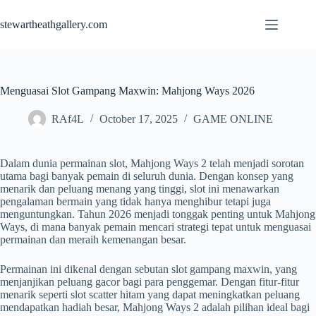
Skip
to
stewartheathgallery.com
content
Menguasai Slot Gampang Maxwin: Mahjong Ways 2026
RAf4L
October 17, 2025
GAME ONLINE
Dalam dunia permainan slot, Mahjong Ways 2 telah menjadi sorotan
utama bagi banyak pemain di seluruh dunia. Dengan konsep yang
menarik dan peluang menang yang tinggi, slot ini menawarkan
pengalaman bermain yang tidak hanya menghibur tetapi juga
menguntungkan. Tahun 2026 menjadi tonggak penting untuk Mahjong
Ways, di mana banyak pemain mencari strategi tepat untuk menguasai
permainan dan meraih kemenangan besar.
Permainan ini dikenal dengan sebutan slot gampang maxwin, yang
menjanjikan peluang gacor bagi para penggemar. Dengan fitur-fitur
menarik seperti slot scatter hitam yang dapat meningkatkan peluang
mendapatkan hadiah besar, Mahjong Ways 2 adalah pilihan ideal bagi