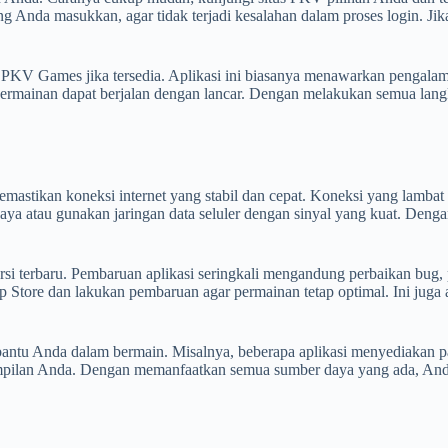
g Anda masukkan, agar tidak terjadi kesalahan dalam proses login. Jik
KV Games jika tersedia. Aplikasi ini biasanya menawarkan pengalaman
permainan dapat berjalan dengan lancar. Dengan melakukan semua lang
mastikan koneksi internet yang stabil dan cepat. Koneksi yang lamba
ercaya atau gunakan jaringan data seluler dengan sinyal yang kuat. De
versi terbaru. Pembaruan aplikasi seringkali mengandung perbaikan bug
pp Store dan lakukan pembaruan agar permainan tetap optimal. Ini ju
mbantu Anda dalam bermain. Misalnya, beberapa aplikasi menyediakan p
rampilan Anda. Dengan memanfaatkan semua sumber daya yang ada, Anda