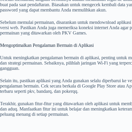
buat pada saat pendaftaran. Biasakan untuk mengecek kembali data yan
password yang dapat membantu Anda memulihkan akun.
Sebelum memulai permainan, disarankan untuk mendownload aplikasi P
versi web. Pastikan Anda juga memeriksa koneksi internet Anda agar 
permainan yang ditawarkan oleh PKV Games.
Mengoptimalkan Pengalaman Bermain di Aplikasi
Untuk meningkatkan pengalaman bermain di aplikasi, penting untuk me
dan strategi permainan. Sebaiknya, pilihlah jaringan Wi-Fi yang terp
gangguan.
Selain itu, pastikan aplikasi yang Anda gunakan selalu diperbarui ke 
pengalaman bermain. Cek secara berkala di Google Play Store atau A
terbaru seperti pkv, bandarq, dan pokerqq.
Terakhir, gunakan fitur-fitur yang ditawarkan oleh aplikasi untuk me
dan aduq. Manfaatkan fitur ini untuk belajar dan meningkatkan kete
peluang menang di setiap permainan.