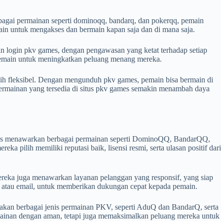
rbagai permainan seperti dominoqq, bandarq, dan pokerqq, pemain
n untuk mengakses dan bermain kapan saja dan di mana saja.
 login pkv games, dengan pengawasan yang ketat terhadap setiap
 pemain untuk meningkatkan peluang menang mereka.
bih fleksibel. Dengan mengunduh pkv games, pemain bisa bermain di
ermainan yang tersedia di situs pkv games semakin menambah daya
itus menawarkan berbagai permainan seperti DominoQQ, BandarQQ,
pilih memiliki reputasi baik, lisensi resmi, serta ulasan positif dari
 mereka juga menawarkan layanan pelanggan yang responsif, yang siap
at atau email, untuk memberikan dukungan cepat kepada pemain.
diakan berbagai jenis permainan PKV, seperti AduQ dan BandarQ, serta
mainan dengan aman, tetapi juga memaksimalkan peluang mereka untuk