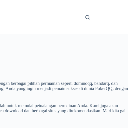
engan berbagai pilihan permainan seperti dominoqq, bandarq, dan
agi Anda yang ingin menjadi pemain sukses di dunia PokerQQ, dengan
udah untuk memulai petualangan permainan Anda. Kami juga akan
download dan berbagai situs yang direkomendasikan. Mari kita gali