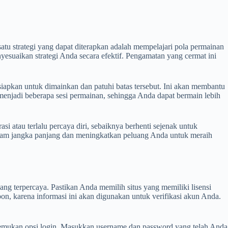
u strategi yang dapat diterapkan adalah mempelajari pola permainan
uaikan strategi Anda secara efektif. Pengamatan yang cermat ini
iapkan untuk dimainkan dan patuhi batas tersebut. Ini akan membantu
enjadi beberapa sesi permainan, sehingga Anda dapat bermain lebih
i atau terlalu percaya diri, sebaiknya berhenti sejenak untuk
alam jangka panjang dan meningkatkan peluang Anda untuk meraih
g terpercaya. Pastikan Anda memilih situs yang memiliki lisensi
pon, karena informasi ini akan digunakan untuk verifikasi akun Anda.
temukan opsi login. Masukkan username dan password yang telah Anda