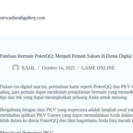
Skip
to
content
stewartheathgallery.com
Panduan Bermain PokerQQ: Menjadi Pemain Sukses di Dunia Digital
RAf4L
October 14, 2025
GAME ONLINE
Dalam era digital saat ini, permainan kartu seperti PokerQQ dan PKV
aduq, para pemain dapat menikmati pengalaman bermain yang menarik
tips dan trik yang dapat meningkatkan peluang Anda untuk menang.
Bergabung dengan situs PKV yang terpercaya adalah langkah awal yan
membahas aplikasi PKV Games yang dapat memudahkan Anda dalam meng
lebih dalam ke dunia PokerQQ dan lihat bagaimana Anda bisa meraih
Memahami Permainan PKV