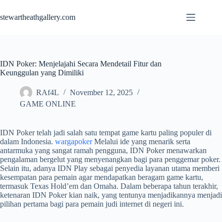
Skip
to
stewartheathgallery.com
content
IDN Poker: Menjelajahi Secara Mendetail Fitur dan
Keunggulan yang Dimiliki
RAf4L
November 12, 2025
GAME ONLINE
IDN Poker telah jadi salah satu tempat game kartu paling populer di
dalam Indonesia.
wargapoker
Melalui ide yang menarik serta
antarmuka yang sangat ramah pengguna, IDN Poker menawarkan
pengalaman bergelut yang menyenangkan bagi para penggemar poker.
Selain itu, adanya IDN Play sebagai penyedia layanan utama memberi
kesempatan para pemain agar mendapatkan beragam game kartu,
termasuk Texas Hold’em dan Omaha. Dalam beberapa tahun terakhir,
ketenaran IDN Poker kian naik, yang tentunya menjadikannya menjadi
pilihan pertama bagi para pemain judi internet di negeri ini.