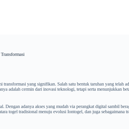
 Transformasi
i transformasi yang signifikan. Salah satu bentuk taruhan yang telah a
k hanya adalah cermin dari inovasi teknologi, tetapi serta menunjukkan 
l. Dengan adanya akses yang mudah via perangkat digital sambil berag
ntara togel tradisional menuju evolusi Iontogel, dan juga sebagaimana 