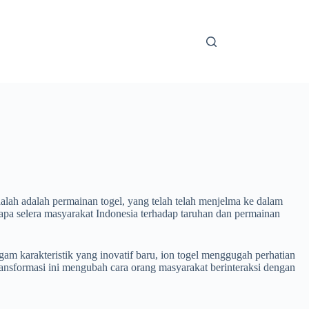
dalah adalah permainan togel, yang telah telah menjelma ke dalam
betapa selera masyarakat Indonesia terhadap taruhan dan permainan
am karakteristik yang inovatif baru, ion togel menggugah perhatian
transformasi ini mengubah cara orang masyarakat berinteraksi dengan