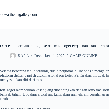
Skip
to
content
stewartheathgallery.com
Dari Pada Permainan Togel ke dalam Iontogel Perjalanan Transformasi
RAf4L
December 11, 2025
GAME ONLINE
Selama beberapa tahun terakhir, dunia perjudian di Indonesia mengalam
platform digital yang dijuluki nasional ion togel. Pergerakan ini tida
menyesuaikan diri dari masa.
Ion Togel memberikan kesan yang dibandingkan dengan lotto tradisiona
banyak tahun. Di dalam artikel ini, kami akan menjelajahi perjalanan a
taruhan.
Asal Usul Toto Gelap Tradisional