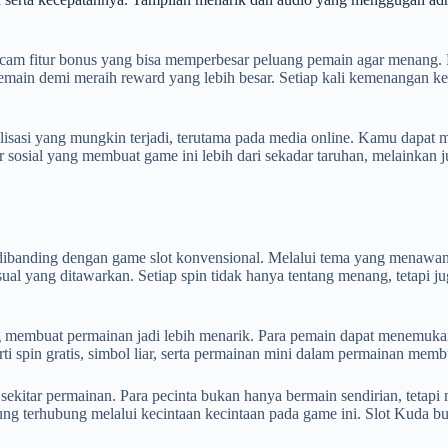
am fitur bonus yang bisa memperbesar peluang pemain agar menang. E
emain demi meraih reward yang lebih besar. Setiap kali kemenangan k
sialisasi yang mungkin terjadi, terutama pada media online. Kamu dap
ur sosial yang membuat game ini lebih dari sekadar taruhan, melainkan 
ibanding dengan game slot konvensional. Melalui tema yang menawan
ual yang ditawarkan. Setiap spin tidak hanya tentang menang, tetapi
tif yang membuat permainan jadi lebih menarik. Para pemain dapat menem
ti spin gratis, simbol liar, serta permainan mini dalam permainan membua
ekitar permainan. Para pecinta bukan hanya bermain sendirian, tetapi m
ung terhubung melalui kecintaan kecintaan pada game ini. Slot Kuda b