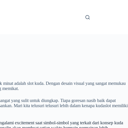
k minat adalah slot kuda. Dengan desain visual yang sangat memukau
g memikat.
ngat yang sulit untuk diungkap. Tiapa goresan nasib baik dapat
an. Mari kita telusuri telusuri lebih dalam kenapa kudaslot memiliki
alami excitement saat simbol-simbol yang terkait dari konsep kuda
enalin akan membuat setiap waktu bermain permainan lebih