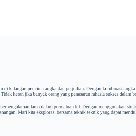
n di kalangan pencinta angka dan perjudian. Dengan kombinasi angka y
dak heran jika banyak orang yang penasaran rahasia sukses dalam 
telah berpengalaman lama dalam permainan ini. Dengan menggunakan str
ngan. Mari kita eksplorasi bersama teknik-teknik yang dapat menduk