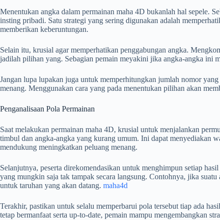
Menentukan angka dalam permainan maha 4D bukanlah hal sepele. Seb
insting pribadi. Satu strategi yang sering digunakan adalah memperh
memberikan keberuntungan.
Selain itu, krusial agar memperhatikan penggabungan angka. Mengkomb
jadilah pilihan yang. Sebagian pemain meyakini jika angka-angka in
Jangan lupa lupakan juga untuk memperhitungkan jumlah nomor yang ak
menang. Menggunakan cara yang pada menentukan pilihan akan memba
Penganalisaan Pola Permainan
Saat melakukan permainan maha 4D, krusial untuk menjalankan permu
timbul dan angka-angka yang kurang umum. Ini dapat menyediakan waw
mendukung meningkatkan peluang menang.
Selanjutnya, peserta direkomendasikan untuk menghimpun setiap hasil 
yang mungkin saja tak tampak secara langsung. Contohnya, jika suat
untuk taruhan yang akan datang.
maha4d
Terakhir, pastikan untuk selalu memperbarui pola tersebut tiap ada has
tetap bermanfaat serta up-to-date, pemain mampu mengembangkan stra