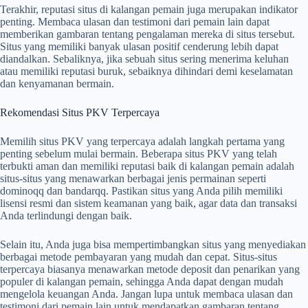
Terakhir, reputasi situs di kalangan pemain juga merupakan indikator
penting. Membaca ulasan dan testimoni dari pemain lain dapat
memberikan gambaran tentang pengalaman mereka di situs tersebut.
Situs yang memiliki banyak ulasan positif cenderung lebih dapat
diandalkan. Sebaliknya, jika sebuah situs sering menerima keluhan
atau memiliki reputasi buruk, sebaiknya dihindari demi keselamatan
dan kenyamanan bermain.
Rekomendasi Situs PKV Terpercaya
Memilih situs PKV yang terpercaya adalah langkah pertama yang
penting sebelum mulai bermain. Beberapa situs PKV yang telah
terbukti aman dan memiliki reputasi baik di kalangan pemain adalah
situs-situs yang menawarkan berbagai jenis permainan seperti
dominoqq dan bandarqq. Pastikan situs yang Anda pilih memiliki
lisensi resmi dan sistem keamanan yang baik, agar data dan transaksi
Anda terlindungi dengan baik.
Selain itu, Anda juga bisa mempertimbangkan situs yang menyediakan
berbagai metode pembayaran yang mudah dan cepat. Situs-situs
terpercaya biasanya menawarkan metode deposit dan penarikan yang
populer di kalangan pemain, sehingga Anda dapat dengan mudah
mengelola keuangan Anda. Jangan lupa untuk membaca ulasan dan
testimoni dari pemain lain untuk mendapatkan gambaran tentang