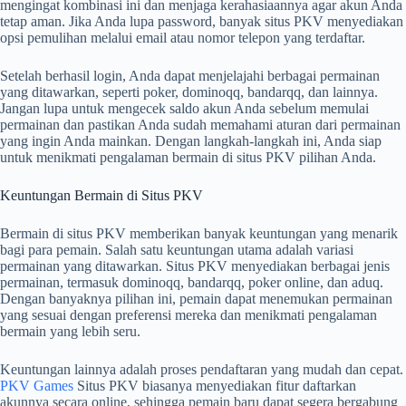
mengingat kombinasi ini dan menjaga kerahasiaannya agar akun Anda
tetap aman. Jika Anda lupa password, banyak situs PKV menyediakan
opsi pemulihan melalui email atau nomor telepon yang terdaftar.
Setelah berhasil login, Anda dapat menjelajahi berbagai permainan
yang ditawarkan, seperti poker, dominoqq, bandarqq, dan lainnya.
Jangan lupa untuk mengecek saldo akun Anda sebelum memulai
permainan dan pastikan Anda sudah memahami aturan dari permainan
yang ingin Anda mainkan. Dengan langkah-langkah ini, Anda siap
untuk menikmati pengalaman bermain di situs PKV pilihan Anda.
Keuntungan Bermain di Situs PKV
Bermain di situs PKV memberikan banyak keuntungan yang menarik
bagi para pemain. Salah satu keuntungan utama adalah variasi
permainan yang ditawarkan. Situs PKV menyediakan berbagai jenis
permainan, termasuk dominoqq, bandarqq, poker online, dan aduq.
Dengan banyaknya pilihan ini, pemain dapat menemukan permainan
yang sesuai dengan preferensi mereka dan menikmati pengalaman
bermain yang lebih seru.
Keuntungan lainnya adalah proses pendaftaran yang mudah dan cepat.
PKV Games
Situs PKV biasanya menyediakan fitur daftarkan
akunnya secara online, sehingga pemain baru dapat segera bergabung