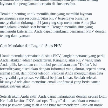
layanan dan pengalaman bermain di situs tersebut.
Terakhir, penting untuk memilih situs yang memiliki layanan
pelanggan yang responsif. Situs PKV terpercaya biasanya
menyediakan dukungan 24 jam yang siap membantu Anda jika
mengalami kendala saat bermain. Dengan memilih situs yang
memenuhi kriteria ini, Anda dapat menikmati permainan PKV dengan
tenang dan nyaman.
Cara Mendaftar dan Login di Situs PKV
Untuk memulai permainan di situs PKV, langkah pertama yang perlu
Anda lakukan adalah pendaftaran. Kunjungi situs PKV yang telah
Anda pilih, kemudian cari tombol pendaftaran atau "Daftar". Isi
formulir yang disediakan dengan informasi yang akurat, seperti nama,
alamat email, dan nomor telepon. Pastikan Anda menggunakan data
yang valid agar proses verifikasi berjalan lancar. Setelah selesai,
biasanya Anda akan menerima email konfirmasi yang berisi tautan
untuk aktivasi akun.
Setelah akun Anda aktif, Anda dapat melanjutkan dengan proses login.
Kembali ke situs PKV, cari opsi "Login" dan masukkan username
serta password yang telah Anda buat saat mendaftar. Pastikan untuk