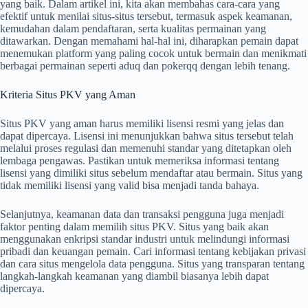
yang baik. Dalam artikel ini, kita akan membahas cara-cara yang
efektif untuk menilai situs-situs tersebut, termasuk aspek keamanan,
kemudahan dalam pendaftaran, serta kualitas permainan yang
ditawarkan. Dengan memahami hal-hal ini, diharapkan pemain dapat
menemukan platform yang paling cocok untuk bermain dan menikmati
berbagai permainan seperti aduq dan pokerqq dengan lebih tenang.
Kriteria Situs PKV yang Aman
Situs PKV yang aman harus memiliki lisensi resmi yang jelas dan
dapat dipercaya. Lisensi ini menunjukkan bahwa situs tersebut telah
melalui proses regulasi dan memenuhi standar yang ditetapkan oleh
lembaga pengawas. Pastikan untuk memeriksa informasi tentang
lisensi yang dimiliki situs sebelum mendaftar atau bermain. Situs yang
tidak memiliki lisensi yang valid bisa menjadi tanda bahaya.
Selanjutnya, keamanan data dan transaksi pengguna juga menjadi
faktor penting dalam memilih situs PKV. Situs yang baik akan
menggunakan enkripsi standar industri untuk melindungi informasi
pribadi dan keuangan pemain. Cari informasi tentang kebijakan privasi
dan cara situs mengelola data pengguna. Situs yang transparan tentang
langkah-langkah keamanan yang diambil biasanya lebih dapat
dipercaya.