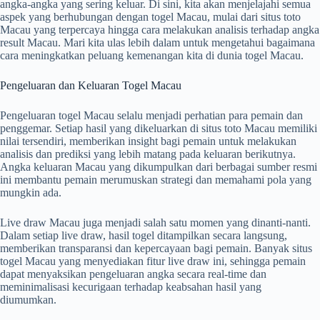
angka-angka yang sering keluar. Di sini, kita akan menjelajahi semua
aspek yang berhubungan dengan togel Macau, mulai dari situs toto
Macau yang terpercaya hingga cara melakukan analisis terhadap angka
result Macau. Mari kita ulas lebih dalam untuk mengetahui bagaimana
cara meningkatkan peluang kemenangan kita di dunia togel Macau.
Pengeluaran dan Keluaran Togel Macau
Pengeluaran togel Macau selalu menjadi perhatian para pemain dan
penggemar. Setiap hasil yang dikeluarkan di situs toto Macau memiliki
nilai tersendiri, memberikan insight bagi pemain untuk melakukan
analisis dan prediksi yang lebih matang pada keluaran berikutnya.
Angka keluaran Macau yang dikumpulkan dari berbagai sumber resmi
ini membantu pemain merumuskan strategi dan memahami pola yang
mungkin ada.
Live draw Macau juga menjadi salah satu momen yang dinanti-nanti.
Dalam setiap live draw, hasil togel ditampilkan secara langsung,
memberikan transparansi dan kepercayaan bagi pemain. Banyak situs
togel Macau yang menyediakan fitur live draw ini, sehingga pemain
dapat menyaksikan pengeluaran angka secara real-time dan
meminimalisasi kecurigaan terhadap keabsahan hasil yang
diumumkan.