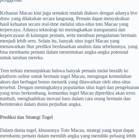
Keluaran Macau kini juga semakin mudah diakses dengan adanya live
draw yang dilakukan secara langsung. Pemain dapat menyaksikan
hasil keluaran secara real-time melalui situs-situs toto Macau yang
terpercaya. Adanya teknologi ini meningkatkan transparansi dan
kepercayaan di kalangan pemain, serta membuat pengalaman bermain
menjadi lebih seru. Selain itu, banyak situs togel Macau yang
menawarkan fitur prediksi berdasarkan analisis data sebelumnya, yang
bisa membantu pemain dalam menentukan angka-angka potensial
untuk taruhan mereka.
Tren terkini menunjukkan bahwa banyak pemain mulai beralih ke
platform online untuk bermain togel Macau, mengingat kemudahan
akses dan berbagai bonus menarik yang ditawarkan oleh situs-situs
tersebut. Dengan meningkatnya popularitas situs togel dan pengeluaran
yang terus berkembang, komunitas togel Macau diprediksi akan terus
tumbuh, menghadirkan inovasi baru dalam cara orang bermain dan
berinteraksi dalam dunia perjudian angka.
Prediksi dan Strategi Togel
Dalam dunia togel, khususnya Toto Macau, strategi yang tepat dapat
membantu pemain dalam memilih angka yang memiliki peluang lebih