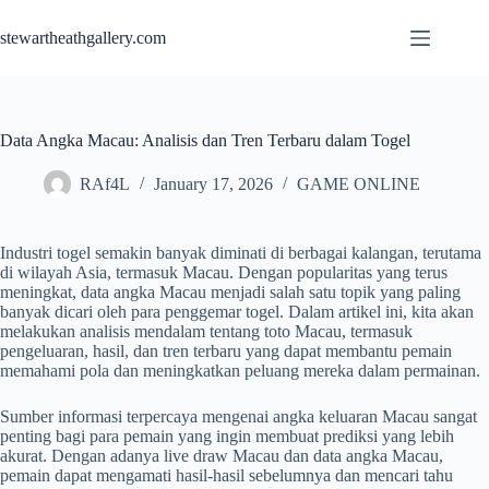
Skip
to
stewartheathgallery.com
content
Data Angka Macau: Analisis dan Tren Terbaru dalam Togel
RAf4L
January 17, 2026
GAME ONLINE
Industri togel semakin banyak diminati di berbagai kalangan, terutama
di wilayah Asia, termasuk Macau. Dengan popularitas yang terus
meningkat, data angka Macau menjadi salah satu topik yang paling
banyak dicari oleh para penggemar togel. Dalam artikel ini, kita akan
melakukan analisis mendalam tentang toto Macau, termasuk
pengeluaran, hasil, dan tren terbaru yang dapat membantu pemain
memahami pola dan meningkatkan peluang mereka dalam permainan.
Sumber informasi terpercaya mengenai angka keluaran Macau sangat
penting bagi para pemain yang ingin membuat prediksi yang lebih
akurat. Dengan adanya live draw Macau dan data angka Macau,
pemain dapat mengamati hasil-hasil sebelumnya dan mencari tahu