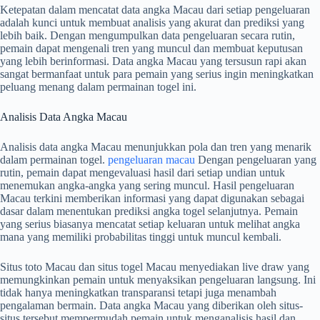
Ketepatan dalam mencatat data angka Macau dari setiap pengeluaran
adalah kunci untuk membuat analisis yang akurat dan prediksi yang
lebih baik. Dengan mengumpulkan data pengeluaran secara rutin,
pemain dapat mengenali tren yang muncul dan membuat keputusan
yang lebih berinformasi. Data angka Macau yang tersusun rapi akan
sangat bermanfaat untuk para pemain yang serius ingin meningkatkan
peluang menang dalam permainan togel ini.
Analisis Data Angka Macau
Analisis data angka Macau menunjukkan pola dan tren yang menarik
dalam permainan togel.
pengeluaran macau
Dengan pengeluaran yang
rutin, pemain dapat mengevaluasi hasil dari setiap undian untuk
menemukan angka-angka yang sering muncul. Hasil pengeluaran
Macau terkini memberikan informasi yang dapat digunakan sebagai
dasar dalam menentukan prediksi angka togel selanjutnya. Pemain
yang serius biasanya mencatat setiap keluaran untuk melihat angka
mana yang memiliki probabilitas tinggi untuk muncul kembali.
Situs toto Macau dan situs togel Macau menyediakan live draw yang
memungkinkan pemain untuk menyaksikan pengeluaran langsung. Ini
tidak hanya meningkatkan transparansi tetapi juga menambah
pengalaman bermain. Data angka Macau yang diberikan oleh situs-
situs tersebut mempermudah pemain untuk menganalisis hasil dan