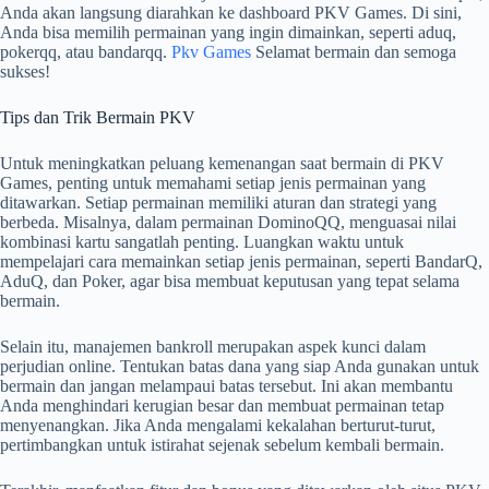
Anda akan langsung diarahkan ke dashboard PKV Games. Di sini,
Anda bisa memilih permainan yang ingin dimainkan, seperti aduq,
pokerqq, atau bandarqq.
Pkv Games
Selamat bermain dan semoga
sukses!
Tips dan Trik Bermain PKV
Untuk meningkatkan peluang kemenangan saat bermain di PKV
Games, penting untuk memahami setiap jenis permainan yang
ditawarkan. Setiap permainan memiliki aturan dan strategi yang
berbeda. Misalnya, dalam permainan DominoQQ, menguasai nilai
kombinasi kartu sangatlah penting. Luangkan waktu untuk
mempelajari cara memainkan setiap jenis permainan, seperti BandarQ,
AduQ, dan Poker, agar bisa membuat keputusan yang tepat selama
bermain.
Selain itu, manajemen bankroll merupakan aspek kunci dalam
perjudian online. Tentukan batas dana yang siap Anda gunakan untuk
bermain dan jangan melampaui batas tersebut. Ini akan membantu
Anda menghindari kerugian besar dan membuat permainan tetap
menyenangkan. Jika Anda mengalami kekalahan berturut-turut,
pertimbangkan untuk istirahat sejenak sebelum kembali bermain.