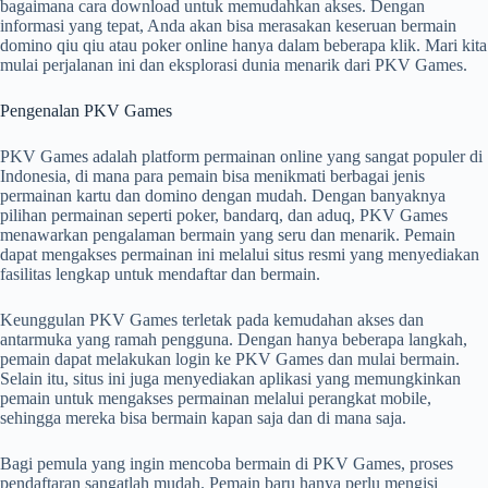
bagaimana cara download untuk memudahkan akses. Dengan
informasi yang tepat, Anda akan bisa merasakan keseruan bermain
domino qiu qiu atau poker online hanya dalam beberapa klik. Mari kita
mulai perjalanan ini dan eksplorasi dunia menarik dari PKV Games.
Pengenalan PKV Games
PKV Games adalah platform permainan online yang sangat populer di
Indonesia, di mana para pemain bisa menikmati berbagai jenis
permainan kartu dan domino dengan mudah. Dengan banyaknya
pilihan permainan seperti poker, bandarq, dan aduq, PKV Games
menawarkan pengalaman bermain yang seru dan menarik. Pemain
dapat mengakses permainan ini melalui situs resmi yang menyediakan
fasilitas lengkap untuk mendaftar dan bermain.
Keunggulan PKV Games terletak pada kemudahan akses dan
antarmuka yang ramah pengguna. Dengan hanya beberapa langkah,
pemain dapat melakukan login ke PKV Games dan mulai bermain.
Selain itu, situs ini juga menyediakan aplikasi yang memungkinkan
pemain untuk mengakses permainan melalui perangkat mobile,
sehingga mereka bisa bermain kapan saja dan di mana saja.
Bagi pemula yang ingin mencoba bermain di PKV Games, proses
pendaftaran sangatlah mudah. Pemain baru hanya perlu mengisi