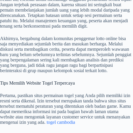
Jangan terjebak perasaan dalam, karena situasi ini seringkali buat
pemain membelanjakan jumlah uang yang lebih modal daripada yang
direncanakan. Tetapkan batasan untuk setiap sesi permainan serta
patuhi itu. Melalui manajemen keuangan yang, peserta akan menjadi
tenang serta berkonsentrasi pada memilih digit.
Akhirnya, bergabung dalam komunitas penggemar lotto online bisa
saja menyediakan sejumlah berita dan masukan berharga. Melalui
diskusi serta membagikan cerita, peserta dapat memperoleh wawasan
baru yang belum sebelumnya terlintas sebelumnya. Sejumlah penggiat
yang berpengalaman sering kali membagikan analisis dan prediksi
yang berguna, jadi tidak ragu jangan ragu bagi berpartisipasi
berinteraksi di grup maupun kelompok sosial terkait lotto.
Tips Memilih Website Togel Terpercaya
Pertama, pastikan situs permainan togel yang Anda pilih memiliki izin
resmi serta dikenal. Izin tersebut merupakan tanda bahwa situs situs
tersebut mematuhi peraturan yang ditentukan oleh badan game. Kamu
dapat memeriksa informasi ini pada bagian bawah laman utama
website atau mengontak layanan customer service untuk menanyakan
mengenai izin yang ada.
togel cambodia