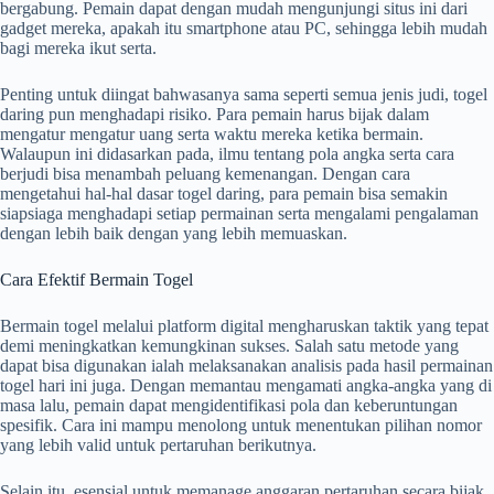
bergabung. Pemain dapat dengan mudah mengunjungi situs ini dari
gadget mereka, apakah itu smartphone atau PC, sehingga lebih mudah
bagi mereka ikut serta.
Penting untuk diingat bahwasanya sama seperti semua jenis judi, togel
daring pun menghadapi risiko. Para pemain harus bijak dalam
mengatur mengatur uang serta waktu mereka ketika bermain.
Walaupun ini didasarkan pada, ilmu tentang pola angka serta cara
berjudi bisa menambah peluang kemenangan. Dengan cara
mengetahui hal-hal dasar togel daring, para pemain bisa semakin
siapsiaga menghadapi setiap permainan serta mengalami pengalaman
dengan lebih baik dengan yang lebih memuaskan.
Cara Efektif Bermain Togel
Bermain togel melalui platform digital mengharuskan taktik yang tepat
demi meningkatkan kemungkinan sukses. Salah satu metode yang
dapat bisa digunakan ialah melaksanakan analisis pada hasil permainan
togel hari ini juga. Dengan memantau mengamati angka-angka yang di
masa lalu, pemain dapat mengidentifikasi pola dan keberuntungan
spesifik. Cara ini mampu menolong untuk menentukan pilihan nomor
yang lebih valid untuk pertaruhan berikutnya.
Selain itu, esensial untuk memanage anggaran pertaruhan secara bijak.