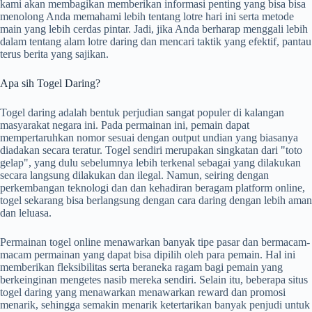
kami akan membagikan memberikan informasi penting yang bisa bisa
menolong Anda memahami lebih tentang lotre hari ini serta metode
main yang lebih cerdas pintar. Jadi, jika Anda berharap menggali lebih
dalam tentang alam lotre daring dan mencari taktik yang efektif, pantau
terus berita yang sajikan.
Apa sih Togel Daring?
Togel daring adalah bentuk perjudian sangat populer di kalangan
masyarakat negara ini. Pada permainan ini, pemain dapat
mempertaruhkan nomor sesuai dengan output undian yang biasanya
diadakan secara teratur. Togel sendiri merupakan singkatan dari "toto
gelap", yang dulu sebelumnya lebih terkenal sebagai yang dilakukan
secara langsung dilakukan dan ilegal. Namun, seiring dengan
perkembangan teknologi dan dan kehadiran beragam platform online,
togel sekarang bisa berlangsung dengan cara daring dengan lebih aman
dan leluasa.
Permainan togel online menawarkan banyak tipe pasar dan bermacam-
macam permainan yang dapat bisa dipilih oleh para pemain. Hal ini
memberikan fleksibilitas serta beraneka ragam bagi pemain yang
berkeinginan mengetes nasib mereka sendiri. Selain itu, beberapa situs
togel daring yang menawarkan menawarkan reward dan promosi
menarik, sehingga semakin menarik ketertarikan banyak penjudi untuk