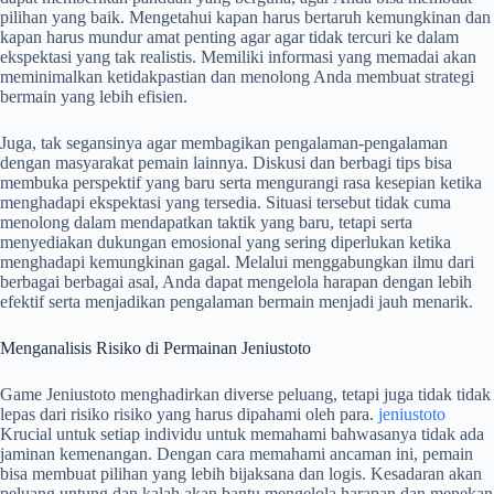
pilihan yang baik. Mengetahui kapan harus bertaruh kemungkinan dan
kapan harus mundur amat penting agar agar tidak tercuri ke dalam
ekspektasi yang tak realistis. Memiliki informasi yang memadai akan
meminimalkan ketidakpastian dan menolong Anda membuat strategi
bermain yang lebih efisien.
Juga, tak segansinya agar membagikan pengalaman-pengalaman
dengan masyarakat pemain lainnya. Diskusi dan berbagi tips bisa
membuka perspektif yang baru serta mengurangi rasa kesepian ketika
menghadapi ekspektasi yang tersedia. Situasi tersebut tidak cuma
menolong dalam mendapatkan taktik yang baru, tetapi serta
menyediakan dukungan emosional yang sering diperlukan ketika
menghadapi kemungkinan gagal. Melalui menggabungkan ilmu dari
berbagai berbagai asal, Anda dapat mengelola harapan dengan lebih
efektif serta menjadikan pengalaman bermain menjadi jauh menarik.
Menganalisis Risiko di Permainan Jeniustoto
Game Jeniustoto menghadirkan diverse peluang, tetapi juga tidak tidak
lepas dari risiko risiko yang harus dipahami oleh para.
jeniustoto
Krucial untuk setiap individu untuk memahami bahwasanya tidak ada
jaminan kemenangan. Dengan cara memahami ancaman ini, pemain
bisa membuat pilihan yang lebih bijaksana dan logis. Kesadaran akan
peluang untung dan kalah akan bantu mengelola harapan dan menekan