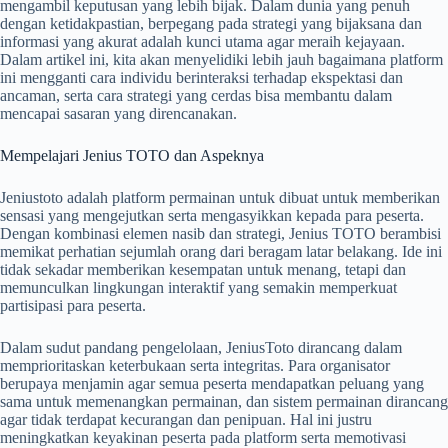
mengambil keputusan yang lebih bijak. Dalam dunia yang penuh
dengan ketidakpastian, berpegang pada strategi yang bijaksana dan
informasi yang akurat adalah kunci utama agar meraih kejayaan.
Dalam artikel ini, kita akan menyelidiki lebih jauh bagaimana platform
ini mengganti cara individu berinteraksi terhadap ekspektasi dan
ancaman, serta cara strategi yang cerdas bisa membantu dalam
mencapai sasaran yang direncanakan.
Mempelajari Jenius TOTO dan Aspeknya
Jeniustoto adalah platform permainan untuk dibuat untuk memberikan
sensasi yang mengejutkan serta mengasyikkan kepada para peserta.
Dengan kombinasi elemen nasib dan strategi, Jenius TOTO berambisi
memikat perhatian sejumlah orang dari beragam latar belakang. Ide ini
tidak sekadar memberikan kesempatan untuk menang, tetapi dan
memunculkan lingkungan interaktif yang semakin memperkuat
partisipasi para peserta.
Dalam sudut pandang pengelolaan, JeniusToto dirancang dalam
memprioritaskan keterbukaan serta integritas. Para organisator
berupaya menjamin agar semua peserta mendapatkan peluang yang
sama untuk memenangkan permainan, dan sistem permainan dirancang
agar tidak terdapat kecurangan dan penipuan. Hal ini justru
meningkatkan keyakinan peserta pada platform serta memotivasi