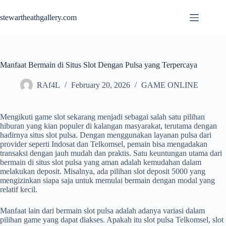
Skip
to
stewartheathgallery.com
content
Manfaat Bermain di Situs Slot Dengan Pulsa yang Terpercaya
RAf4L
February 20, 2026
GAME ONLINE
Mengikuti game slot sekarang menjadi sebagai salah satu pilihan
hiburan yang kian populer di kalangan masyarakat, terutama dengan
hadirnya situs slot pulsa. Dengan menggunakan layanan pulsa dari
provider seperti Indosat dan Telkomsel, pemain bisa mengadakan
transaksi dengan jauh mudah dan praktis. Satu keuntungan utama dari
bermain di situs slot pulsa yang aman adalah kemudahan dalam
melakukan deposit. Misalnya, ada pilihan slot deposit 5000 yang
mengizinkan siapa saja untuk memulai bermain dengan modal yang
relatif kecil.
Manfaat lain dari bermain slot pulsa adalah adanya variasi dalam
pilihan game yang dapat diakses. Apakah itu slot pulsa Telkomsel, slot