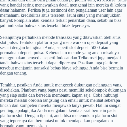
yang handal sering menawarkan detail mengenai izin mereka di kolom
dasar halaman. Periksa juga testimoni dan pengalaman user lain agar
memahami kredibilitas situs tersebut. Jauhi situs yang menunjukkan
banyak komplain atau kendala terkait penarikan dana, sebab ini bisa
jadi indikator bahwa situs tersebut tidak tepercaya.
Selanjutnya perhatikan metode transaksi yang ditawarkan oleh situs
slot pulsa. Tentukan platform yang menawarkan opsi deposit yang
sesuai dengan keinginan Anda, seperti slot deposit 5000 atau
permainan deposit pulsa. Keberadaan metode yang aman misalnya
menggunakan penyedia seperti Indosat dan Telkomsel juga menjadi
tanda bahwa situs tersebut dapat dipercaya. Pastikan juga platform
tersebut menjamin transaksi bebas biaya sehingga Anda bisa bermain
dengan tenang.
Terakhir, pastikan Anda untuk mengecek dukungan pelanggan yang
disediakan. Platform yang bagus pasti memiliki sekelompok dukungan
yang siap sedia dan bersedia membantu kapan saja. Coba hubungi
mereka melalui obrolan langsung dan email untuk melihat seberapa
lincah dan kompeten mereka menjawab tanya jawab. Hal ini sangat
penting, apalagi jika Anda mengalami kendala saat bermain pada
platform slot. Dengan tips ini, anda bisa menemukan platform slot
yang tepercaya dan bereputasi untuk mendapatkan pengalaman
bermain yang memuaskan.