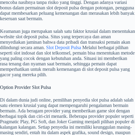
mencoba nasibnya tanpa risiko yang tinggi. Dengan adanya variasi
bonus dalam permainan slot deposit pulsa dengan potongan, pengguna
dapat membesarkan peluang kemenangan dan merasakan lebih banyak
keseruan saat bermain.
Keamanan juga merupakan salah satu faktor krusial dalam menentukan
website slot deposit pulsa. Situs yang terpercaya dan aman
menyediakan jaminan bahwa data pribadi dan transaksi pemain akan
dilindungi secara aman.
Slot Deposit Pulsa
Melalui berbagai pilihan
seperti slot indosat dan slot telkomsel, pemain bisa menentukan metode
yang paling cocok dengan kebutuhan anda. Situasi ini memberikan
rasa tenang dan nyaman saat bermain, sehingga pemain dapat
memperhatikan untuk meraih kemenangan di slot deposit pulsa yang
gacor yang mereka pilih.
Option Provider Slot Pulsa
Di dalam dunia judi online, pemilihan penyedia slot pulsa adalah salah
satu elemen krusial yang dapat mempengaruhi pengalaman bermain
bermain. Ada beragam provider yang memberikan game slot dengan
berbagai topik dan ciri-ciri menarik. Beberapa provider populer seperti
Pragmatic Play, PG Soft, dan Joker Gaming menjadi pilihan populer di
kalangan kalangan. Setiap penyedia ini memiliki keunggulan masing-
masing sendiri, entah itu dalam aspek grafika, sound design, maupun