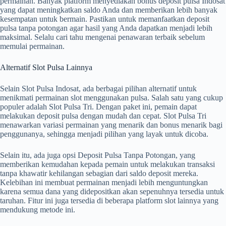
permainan. Banyak platform menyediakan bonus deposit pulsa Indosat
yang dapat meningkatkan saldo Anda dan memberikan lebih banyak
kesempatan untuk bermain. Pastikan untuk memanfaatkan deposit
pulsa tanpa potongan agar hasil yang Anda dapatkan menjadi lebih
maksimal. Selalu cari tahu mengenai penawaran terbaik sebelum
memulai permainan.
Alternatif Slot Pulsa Lainnya
Selain Slot Pulsa Indosat, ada berbagai pilihan alternatif untuk
menikmati permainan slot menggunakan pulsa. Salah satu yang cukup
populer adalah Slot Pulsa Tri. Dengan paket ini, pemain dapat
melakukan deposit pulsa dengan mudah dan cepat. Slot Pulsa Tri
menawarkan variasi permainan yang menarik dan bonus menarik bagi
penggunanya, sehingga menjadi pilihan yang layak untuk dicoba.
Selain itu, ada juga opsi Deposit Pulsa Tanpa Potongan, yang
memberikan kemudahan kepada pemain untuk melakukan transaksi
tanpa khawatir kehilangan sebagian dari saldo deposit mereka.
Kelebihan ini membuat permainan menjadi lebih menguntungkan
karena semua dana yang didepositkan akan sepenuhnya tersedia untuk
taruhan. Fitur ini juga tersedia di beberapa platform slot lainnya yang
mendukung metode ini.