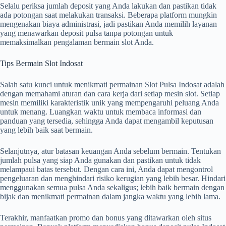
Selalu periksa jumlah deposit yang Anda lakukan dan pastikan tidak
ada potongan saat melakukan transaksi. Beberapa platform mungkin
mengenakan biaya administrasi, jadi pastikan Anda memilih layanan
yang menawarkan deposit pulsa tanpa potongan untuk
memaksimalkan pengalaman bermain slot Anda.
Tips Bermain Slot Indosat
Salah satu kunci untuk menikmati permainan Slot Pulsa Indosat adalah
dengan memahami aturan dan cara kerja dari setiap mesin slot. Setiap
mesin memiliki karakteristik unik yang mempengaruhi peluang Anda
untuk menang. Luangkan waktu untuk membaca informasi dan
panduan yang tersedia, sehingga Anda dapat mengambil keputusan
yang lebih baik saat bermain.
Selanjutnya, atur batasan keuangan Anda sebelum bermain. Tentukan
jumlah pulsa yang siap Anda gunakan dan pastikan untuk tidak
melampaui batas tersebut. Dengan cara ini, Anda dapat mengontrol
pengeluaran dan menghindari risiko kerugian yang lebih besar. Hindari
menggunakan semua pulsa Anda sekaligus; lebih baik bermain dengan
bijak dan menikmati permainan dalam jangka waktu yang lebih lama.
Terakhir, manfaatkan promo dan bonus yang ditawarkan oleh situs