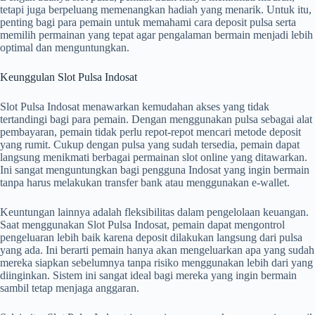
tetapi juga berpeluang memenangkan hadiah yang menarik. Untuk itu,
penting bagi para pemain untuk memahami cara deposit pulsa serta
memilih permainan yang tepat agar pengalaman bermain menjadi lebih
optimal dan menguntungkan.
Keunggulan Slot Pulsa Indosat
Slot Pulsa Indosat menawarkan kemudahan akses yang tidak
tertandingi bagi para pemain. Dengan menggunakan pulsa sebagai alat
pembayaran, pemain tidak perlu repot-repot mencari metode deposit
yang rumit. Cukup dengan pulsa yang sudah tersedia, pemain dapat
langsung menikmati berbagai permainan slot online yang ditawarkan.
Ini sangat menguntungkan bagi pengguna Indosat yang ingin bermain
tanpa harus melakukan transfer bank atau menggunakan e-wallet.
Keuntungan lainnya adalah fleksibilitas dalam pengelolaan keuangan.
Saat menggunakan Slot Pulsa Indosat, pemain dapat mengontrol
pengeluaran lebih baik karena deposit dilakukan langsung dari pulsa
yang ada. Ini berarti pemain hanya akan mengeluarkan apa yang sudah
mereka siapkan sebelumnya tanpa risiko menggunakan lebih dari yang
diinginkan. Sistem ini sangat ideal bagi mereka yang ingin bermain
sambil tetap menjaga anggaran.