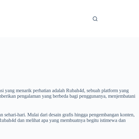
ovasi yang menarik perhatian adalah Rubah4d, sebuah platform yang
emberikan pengalaman yang berbeda bagi penggunanya, menjembatani
n sehari-hari. Mulai dari desain grafis hingga pengembangan konten,
a Rubah4d dan melihat apa yang membuatnya begitu istimewa dan