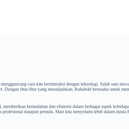
tuk mengguncang cara kita berinteraksi dengan teknologi. Salah satu in
ket. Dengan fitur-fitur yang menakjubkan, Rubah4d berusaha untuk m
al, memberikan kemudahan dan efisiensi dalam berbagai aspek kehidupa
ara profesional maupun pemula. Mari kita menyelami lebih dalam duni