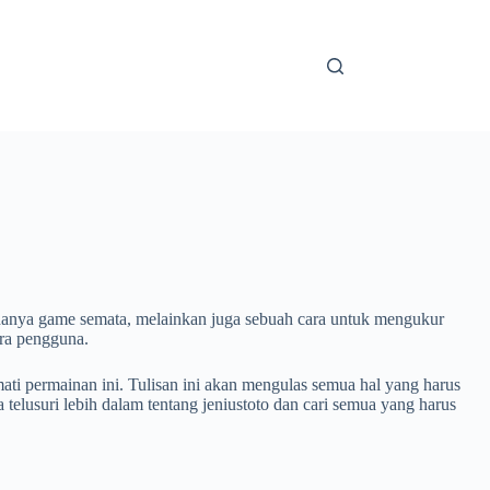
ya hanya game semata, melainkan juga sebuah cara untuk mengukur
ra pengguna.
i permainan ini. Tulisan ini akan mengulas semua hal yang harus
a telusuri lebih dalam tentang jeniustoto dan cari semua yang harus