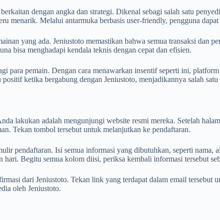
berkaitan dengan angka dan strategi. Dikenal sebagi salah satu penye
 menarik. Melalui antarmuka berbasis user-friendly, pengguna dapat d
rmainan yang ada. Jeniustoto memastikan bahwa semua transaksi dan pe
 bisa menghadapi kendala teknis dengan cepat dan efisien.
agi para pemain. Dengan cara menawarkan insentif seperti ini, platfor
positif ketika bergabung dengan Jeniustoto, menjadikannya salah sat
Anda lakukan adalah mengunjungi website resmi mereka. Setelah halam
aman. Tekan tombol tersebut untuk melanjutkan ke pendaftaran.
lir pendaftaran. Isi semua informasi yang dibutuhkan, seperti nama, al
 hari. Begitu semua kolom diisi, periksa kembali informasi tersebut s
rmasi dari Jeniustoto. Tekan link yang terdapat dalam email tersebut 
ia oleh Jeniustoto.