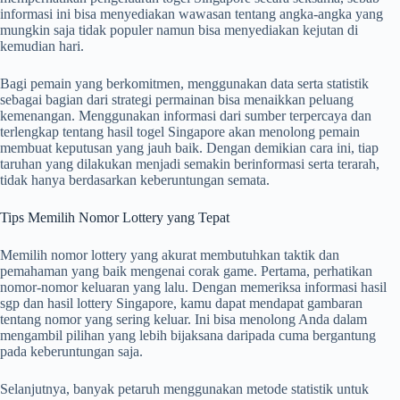
informasi ini bisa menyediakan wawasan tentang angka-angka yang
mungkin saja tidak populer namun bisa menyediakan kejutan di
kemudian hari.
Bagi pemain yang berkomitmen, menggunakan data serta statistik
sebagai bagian dari strategi permainan bisa menaikkan peluang
kemenangan. Menggunakan informasi dari sumber terpercaya dan
terlengkap tentang hasil togel Singapore akan menolong pemain
membuat keputusan yang jauh baik. Dengan demikian cara ini, tiap
taruhan yang dilakukan menjadi semakin berinformasi serta terarah,
tidak hanya berdasarkan keberuntungan semata.
Tips Memilih Nomor Lottery yang Tepat
Memilih nomor lottery yang akurat membutuhkan taktik dan
pemahaman yang baik mengenai corak game. Pertama, perhatikan
nomor-nomor keluaran yang lalu. Dengan memeriksa informasi hasil
sgp dan hasil lottery Singapore, kamu dapat mendapat gambaran
tentang nomor yang sering keluar. Ini bisa menolong Anda dalam
mengambil pilihan yang lebih bijaksana daripada cuma bergantung
pada keberuntungan saja.
Selanjutnya, banyak petaruh menggunakan metode statistik untuk