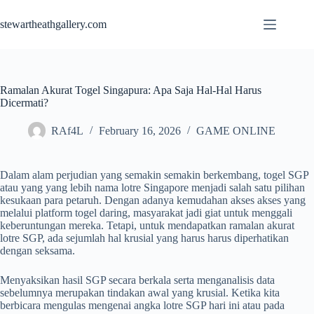
Skip
to
stewartheathgallery.com
content
Ramalan Akurat Togel Singapura: Apa Saja Hal-Hal Harus
Dicermati?
RAf4L
February 16, 2026
GAME ONLINE
Dalam alam perjudian yang semakin semakin berkembang, togel SGP
atau yang yang lebih nama lotre Singapore menjadi salah satu pilihan
kesukaan para petaruh. Dengan adanya kemudahan akses akses yang
melalui platform togel daring, masyarakat jadi giat untuk menggali
keberuntungan mereka. Tetapi, untuk mendapatkan ramalan akurat
lotre SGP, ada sejumlah hal krusial yang harus harus diperhatikan
dengan seksama.
Menyaksikan hasil SGP secara berkala serta menganalisis data
sebelumnya merupakan tindakan awal yang krusial. Ketika kita
berbicara mengulas mengenai angka lotre SGP hari ini atau pada