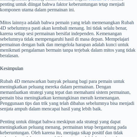
penting untuk diingat bahwa faktor keberuntungan tetap menjadi
komponen utama dalam permainan ini.
Mitos lainnya adalah bahwa pemain yang telah memenangkan Rubah
4D sebelumnya pasti akan kembali menang. Ini tidak selalu benar,
karena setiap sesi permainan bersifat independen. Kemenangan
sebelumnya tidak mempengaruhi hasil di masa depan. Mempelajari
permainan dengan baik dan mengelola harapan adalah kunci untuk
menikmati pengalaman bermain tanpa terjebak dalam mitos yang tidak
beralasan.
Kesimpulan
Rubah 4D menawarkan banyak peluang bagi para pemain untuk
meningkatkan peluang mereka dalam permainan. Dengan
memanfaatkan strategi yang tepat dan memahami sistem permainan,
pemain bisa meningkatkan kemungkinan meraih kemenangan.
Penggunaan tips dan trik yang telah dibahas sebelumnya bisa menjadi
senjata ampuh dalam mencapai hasil yang lebih baik.
Penting untuk diingat bahwa meskipun ada strategi yang dapat
meningkatkan peluang menang, permainan tetap bergantung pada
keberuntungan. Oleh karena itu, menjaga sikap positif dan tidak