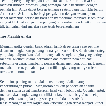
Terakhir, bergabung dengan komunitas atau forum Rubah 4D bisa
menjadi sumber informasi yang berharga. Melalui diskusi dengan
pemain lain, Anda dapat belajar tentang strategi yang mungkin belum
Anda coba. Selain itu, berbagi pengalaman dengan sesama pemain
dapat membuka perspektif baru dan memberikan motivasi. Komunitas
yang aktif dapat menjadi tempat yang baik untuk mendapatkan tips dan
trik tambahan dari mereka yang telah berpengalaman.
Tips Memilih Angka
Memilih angka dengan bijak adalah langkah pertama yang penting
dalam meningkatkan peluang menang di Rubah 4D. Salah satu strategi
yang dapat digunakan adalah menganalisis angka-angka yang sering
muncul. Melihat sejarah permainan dan mencari pola dari hasil
sebelumnya dapat membantu pemain dalam membuat pilihan. Dengan
memahami tren, pemain dapat memilih angka yang mungkin lebih
berpotensi untuk keluar.
Selain itu, penting untuk tidak hanya mengandalkan angka
keberuntungan pribadi. Mengkombinasikan pendekatan analitis
dengan intuisi dapat memberikan hasil yang lebih baik. Cobalah untuk
memasukkan angka yang memiliki makna khusus bagi Anda, tetapi
juga perhatikan angka yang sering tampil dalam statistik.
Keseimbangan antara logika dan keberuntungan dapat menjadi kunci