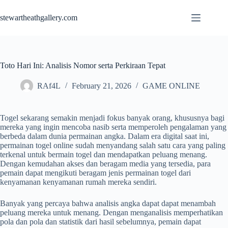
Skip
to
stewartheathgallery.com
content
Toto Hari Ini: Analisis Nomor serta Perkiraan Tepat
RAf4L
February 21, 2026
GAME ONLINE
Togel sekarang semakin menjadi fokus banyak orang, khususnya bagi
mereka yang ingin mencoba nasib serta memperoleh pengalaman yang
berbeda dalam dunia permainan angka. Dalam era digital saat ini,
permainan togel online sudah menyandang salah satu cara yang paling
terkenal untuk bermain togel dan mendapatkan peluang menang.
Dengan kemudahan akses dan beragam media yang tersedia, para
pemain dapat mengikuti beragam jenis permainan togel dari
kenyamanan kenyamanan rumah mereka sendiri.
Banyak yang percaya bahwa analisis angka dapat dapat menambah
peluang mereka untuk menang. Dengan menganalisis memperhatikan
pola dan pola dan statistik dari hasil sebelumnya, pemain dapat