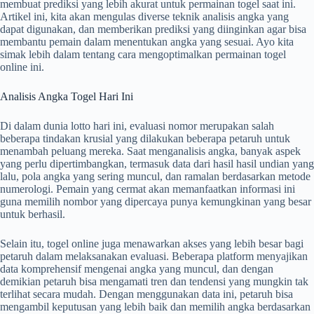
membuat prediksi yang lebih akurat untuk permainan togel saat ini.
Artikel ini, kita akan mengulas diverse teknik analisis angka yang
dapat digunakan, dan memberikan prediksi yang diinginkan agar bisa
membantu pemain dalam menentukan angka yang sesuai. Ayo kita
simak lebih dalam tentang cara mengoptimalkan permainan togel
online ini.
Analisis Angka Togel Hari Ini
Di dalam dunia lotto hari ini, evaluasi nomor merupakan salah
beberapa tindakan krusial yang dilakukan beberapa petaruh untuk
menambah peluang mereka. Saat menganalisis angka, banyak aspek
yang perlu dipertimbangkan, termasuk data dari hasil hasil undian yang
lalu, pola angka yang sering muncul, dan ramalan berdasarkan metode
numerologi. Pemain yang cermat akan memanfaatkan informasi ini
guna memilih nombor yang dipercaya punya kemungkinan yang besar
untuk berhasil.
Selain itu, togel online juga menawarkan akses yang lebih besar bagi
petaruh dalam melaksanakan evaluasi. Beberapa platform menyajikan
data komprehensif mengenai angka yang muncul, dan dengan
demikian petaruh bisa mengamati tren dan tendensi yang mungkin tak
terlihat secara mudah. Dengan menggunakan data ini, petaruh bisa
mengambil keputusan yang lebih baik dan memilih angka berdasarkan