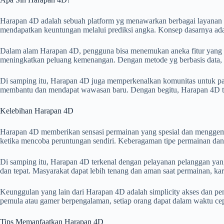
Harapan 4D adalah sebuah platform yg menawarkan berbagai layanan pi
mendapatkan keuntungan melalui prediksi angka. Konsep dasarnya ad
Dalam alam Harapan 4D, pengguna bisa menemukan aneka fitur yang memb
meningkatkan peluang kemenangan. Dengan metode yg berbasis data,
Di samping itu, Harapan 4D juga memperkenalkan komunitas untuk par
membantu dan mendapat wawasan baru. Dengan begitu, Harapan 4D ti
Kelebihan Harapan 4D
Harapan 4D memberikan sensasi permainan yang spesial dan menggembi
ketika mencoba peruntungan sendiri. Keberagaman tipe permainan dan 
Di samping itu, Harapan 4D terkenal dengan pelayanan pelanggan yan
dan tepat. Masyarakat dapat lebih tenang dan aman saat permainan, ka
Keunggulan yang lain dari Harapan 4D adalah simplicity akses dan pe
pemula atau gamer berpengalaman, setiap orang dapat dalam waktu cep
Tips Memanfaatkan Harapan 4D