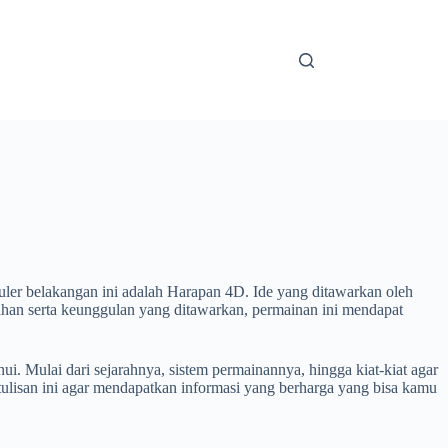
uler belakangan ini adalah Harapan 4D. Ide yang ditawarkan oleh
han serta keunggulan yang ditawarkan, permainan ini mendapat
 Mulai dari sejarahnya, sistem permainannya, hingga kiat-kiat agar
tulisan ini agar mendapatkan informasi yang berharga yang bisa kamu