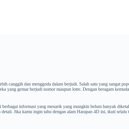
ebih canggih dan menggoda dalam berjudi. Salah satu yang sangat pop
mereka yang gemar berjudi nomor maupun lotre. Dengan beragam kemuda
berbagai informasi yang menarik yang mungkin belum banyak diketahui.
tail. Jika kamu ingin tahu dengan alam Harapan 4D ini, ikuti selalu 