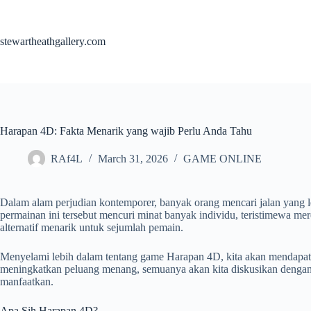
Skip
to
content
stewartheathgallery.com
Harapan 4D: Fakta Menarik yang wajib Perlu Anda Tahu
RAf4L
March 31, 2026
GAME ONLINE
Dalam alam perjudian kontemporer, banyak orang mencari jalan yang l
permainan ini tersebut mencuri minat banyak individu, teristimewa 
alternatif menarik untuk sejumlah pemain.
Menyelami lebih dalam tentang game Harapan 4D, kita akan mendapati 
meningkatkan peluang menang, semuanya akan kita diskusikan dengan de
manfaatkan.
Apa Sih Harapan 4D?