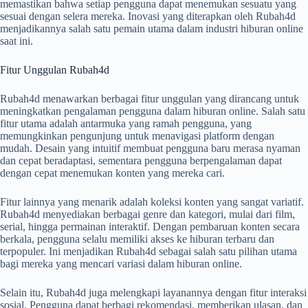
memastikan bahwa setiap pengguna dapat menemukan sesuatu yang
sesuai dengan selera mereka. Inovasi yang diterapkan oleh Rubah4d
menjadikannya salah satu pemain utama dalam industri hiburan online
saat ini.
Fitur Unggulan Rubah4d
Rubah4d menawarkan berbagai fitur unggulan yang dirancang untuk
meningkatkan pengalaman pengguna dalam hiburan online. Salah satu
fitur utama adalah antarmuka yang ramah pengguna, yang
memungkinkan pengunjung untuk menavigasi platform dengan
mudah. Desain yang intuitif membuat pengguna baru merasa nyaman
dan cepat beradaptasi, sementara pengguna berpengalaman dapat
dengan cepat menemukan konten yang mereka cari.
Fitur lainnya yang menarik adalah koleksi konten yang sangat variatif.
Rubah4d menyediakan berbagai genre dan kategori, mulai dari film,
serial, hingga permainan interaktif. Dengan pembaruan konten secara
berkala, pengguna selalu memiliki akses ke hiburan terbaru dan
terpopuler. Ini menjadikan Rubah4d sebagai salah satu pilihan utama
bagi mereka yang mencari variasi dalam hiburan online.
Selain itu, Rubah4d juga melengkapi layanannya dengan fitur interaksi
sosial. Pengguna dapat berbagi rekomendasi, memberikan ulasan, dan