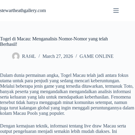
Skip
to
stewartheathgallery.com
content
Togel di Macau: Menganalisis Nomor-Nomor yang telah
Berhasil!
RAf4L
March 27, 2026
GAME ONLINE
Dalam dunia permainan angka, Togel Macau telah jadi antara fokus
utama untuk para penjudi yang sedang mencari keberuntungan.
Melalui beberapa jenis game yang tersedia ditawarkan, termasuk Toto,
banyak peserta yang mengandalkan mengandalkan analisis informasi
serta keluaran yang lalu untuk mendapatkan keberhasilan. Fenomena
tersebut tidak hanya menggugah minat komunitas setempat, namun
juga turut kalangan global yang ingin menggali peruntungannya dalam
kolam Macau Pools yang populer.
Dengan kemajuan teknik, informasi tentang live draw Macau serta
output pengeluaran menjadi semakin lebih mudah diakses. Ini