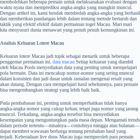
membolehkan beberapa pemain untuk melaksanakan evaluasi dengan
waktu nyata dan memprediksi angka-angka yang mungkin muncul.
Dengan artikel ini, kami hendak membedah angka-angka yang berhasil
dan memberikan pandangan lebih dalam tentang metode bertaruh dan
taktik yang efektif efektif dalam permainan togel Macau. Mari mari
kita menyusuri dunia menawan yang penuh penuh kemungkinan ini.
Analisis Keluaran Lotere Macau
Keluaran lotere Macau jadi topik sebagai menarik untuk beberapa
penggemar permainan ini.
data macau
Setiap keluaran yang diambil
oleh Macau Pools menyediakan data yang penting untuk mempelajari
pola bermain. Data ini mencakup nomor-nomor yang sering muncul
dalam konsisten dan jadi dasar untuk ramalan mengenai result yang
akan datang. Dengan cara mempelajari hasil sebelumnya, para pemain
bisa mengembangkan strategi yang lebih baik baik.
Pada pembahasan ini, penting untuk memperhatikan tidak hanya
angka-angka nomor yang cukup keluar, tetapi juga nomor yang jarang
muncul. Terkadang, angka-angka tersebut bisa menyediakan
kesempatan yang menguntungkan pada masa depan. Mengamati trends
dalam periode tertentu—misalnya—contohnya minggu atau bulanan—
dapat memberi wawasan berharga tentang perubahan hasil yang
terjadi. Keberadaan live draw Macau juga memperoleh para pemain