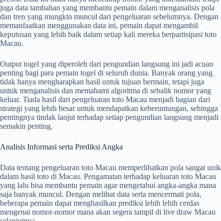
juga data tambahan yang membantu pemain dalam menganalisis pola
dan tren yang mungkin muncul dari pengeluaran sebelumnya. Dengan
memanfaatkan menggunakan data ini, pemain dapat mengambil
keputusan yang lebih baik dalam setiap kali mereka berpartisipasi toto
Macau.
Output togel yang diperoleh dari pengundian langsung ini jadi acuan
penting bagi para pemain togel di seluruh dunia. Banyak orang yang
tidak hanya mengharapkan hasil untuk tujuan bermain, tetapi juga
untuk menganalisis dan memahami algoritma di sebalik nomor yang
keluar. Tiada hasil dari pengeluaran toto Macau menjadi bagian dari
strategi yang lebih besar untuk mendapatkan keberuntungan, sehingga
pentingnya tindak lanjut terhadap setiap pengundian langsung menjadi
semakin penting.
Analisis Informasi serta Prediksi Angka
Data tentang pengeluaran toto Macau memperlihatkan pola sangat unik
dalam hasil toto di Macau. Pengamatan terhadap keluaran toto Macau
yang lalu bisa membantu pemain agar mengetahui angka-angka mana
saja banyak muncul. Dengan melihat data serta mencermati pola,
beberapa pemain dapat menghasilkan prediksi lebih lebih cerdas
mengenai nomor-nomor mana akan segera tampil di live draw Macau
selanjutnya.