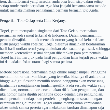
tren, dan informasi yang tersedia, anda bisa lebih siap dalam setiap
setiap ronde ronde perjudian. Ayo kita jelajahi bersama-sama metode
untuk memaksimalkan pengalaman bermain bermain toto Anda.
Pengertian Toto Gelap serta Cara Kerjanya
Togel, yaitu merupakan singkatan dari Toto Gelap, merupakan
permainan judi sangat terkenal di Indonesia. Dalam permainan ini,
pemain diwajibkan untuk menebak nomor yang bakal keluar dalam
suatu jangka waktu spesifik. Togel biasanya dimainkan berdasarkan
hasil hasil undian resmi yang dilakukan oleh suatu organisasi, sehingga
memberi keotentikan sesuai dengan diharapkan para para pemain.
Togel hari ini merujuk pada hasil pengundian lama terjadi pada waktu
ini dan adalah fokus utama bagi semua pecinta.
Metode operasional permainan togel online sangat simpel. Pengguna
memilih nomor dari kombinasi yang tersedia, biasanya di antara dua
hingga 4 digit. Sesudah memilih nomor, pengguna akan memasang
taruhannya menggunakan jumlah spesifik. Pada sesuatu waktu yang
ditentukan, nomor-nomor tersebut akan dilakukan pengundian, dan
jika nomor mana dipilih pengguna cocok dengan data pengundian,
maka pemain mendapatkan perolehan penghargaan sesuai dengan
ketentuan yang di masa ini. Togel online memberikan kemudahan
akses untuk semua peserta agar melakukan taruhan dimanapun saja