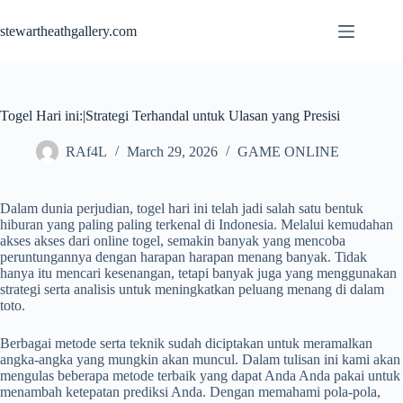
Skip
to
stewartheathgallery.com
content
Togel Hari ini:|Strategi Terhandal untuk Ulasan yang Presisi
RAf4L
March 29, 2026
GAME ONLINE
Dalam dunia perjudian, togel hari ini telah jadi salah satu bentuk
hiburan yang paling paling terkenal di Indonesia. Melalui kemudahan
akses akses dari online togel, semakin banyak yang mencoba
peruntungannya dengan harapan harapan menang banyak. Tidak
hanya itu mencari kesenangan, tetapi banyak juga yang menggunakan
strategi serta analisis untuk meningkatkan peluang menang di dalam
toto.
Berbagai metode serta teknik sudah diciptakan untuk meramalkan
angka-angka yang mungkin akan muncul. Dalam tulisan ini kami akan
mengulas beberapa metode terbaik yang dapat Anda Anda pakai untuk
menambah ketepatan prediksi Anda. Dengan memahami pola-pola,