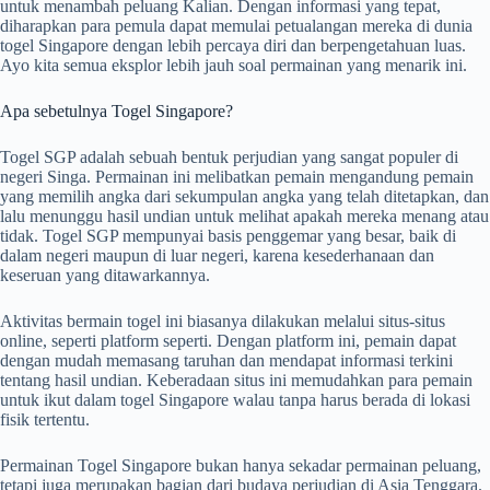
untuk menambah peluang Kalian. Dengan informasi yang tepat,
diharapkan para pemula dapat memulai petualangan mereka di dunia
togel Singapore dengan lebih percaya diri dan berpengetahuan luas.
Ayo kita semua eksplor lebih jauh soal permainan yang menarik ini.
Apa sebetulnya Togel Singapore?
Togel SGP adalah sebuah bentuk perjudian yang sangat populer di
negeri Singa. Permainan ini melibatkan pemain mengandung pemain
yang memilih angka dari sekumpulan angka yang telah ditetapkan, dan
lalu menunggu hasil undian untuk melihat apakah mereka menang atau
tidak. Togel SGP mempunyai basis penggemar yang besar, baik di
dalam negeri maupun di luar negeri, karena kesederhanaan dan
keseruan yang ditawarkannya.
Aktivitas bermain togel ini biasanya dilakukan melalui situs-situs
online, seperti platform seperti. Dengan platform ini, pemain dapat
dengan mudah memasang taruhan dan mendapat informasi terkini
tentang hasil undian. Keberadaan situs ini memudahkan para pemain
untuk ikut dalam togel Singapore walau tanpa harus berada di lokasi
fisik tertentu.
Permainan Togel Singapore bukan hanya sekadar permainan peluang,
tetapi juga merupakan bagian dari budaya perjudian di Asia Tenggara.