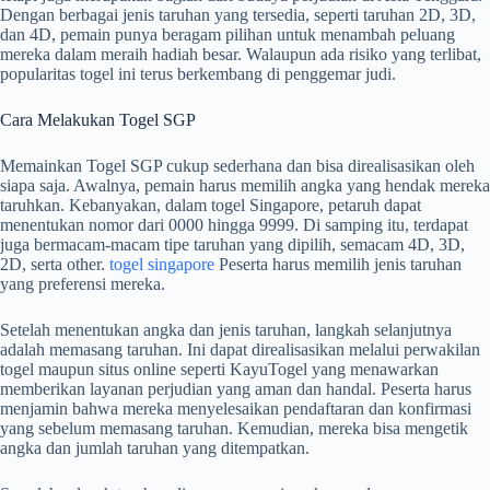
Dengan berbagai jenis taruhan yang tersedia, seperti taruhan 2D, 3D,
dan 4D, pemain punya beragam pilihan untuk menambah peluang
mereka dalam meraih hadiah besar. Walaupun ada risiko yang terlibat,
popularitas togel ini terus berkembang di penggemar judi.
Cara Melakukan Togel SGP
Memainkan Togel SGP cukup sederhana dan bisa direalisasikan oleh
siapa saja. Awalnya, pemain harus memilih angka yang hendak mereka
taruhkan. Kebanyakan, dalam togel Singapore, petaruh dapat
menentukan nomor dari 0000 hingga 9999. Di samping itu, terdapat
juga bermacam-macam tipe taruhan yang dipilih, semacam 4D, 3D,
2D, serta other.
togel singapore
Peserta harus memilih jenis taruhan
yang preferensi mereka.
Setelah menentukan angka dan jenis taruhan, langkah selanjutnya
adalah memasang taruhan. Ini dapat direalisasikan melalui perwakilan
togel maupun situs online seperti KayuTogel yang menawarkan
memberikan layanan perjudian yang aman dan handal. Peserta harus
menjamin bahwa mereka menyelesaikan pendaftaran dan konfirmasi
yang sebelum memasang taruhan. Kemudian, mereka bisa mengetik
angka dan jumlah taruhan yang ditempatkan.