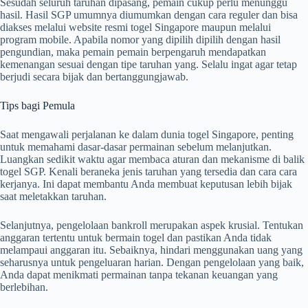
Sesudah seluruh taruhan dipasang, pemain cukup perlu menunggu
hasil. Hasil SGP umumnya diumumkan dengan cara reguler dan bisa
diakses melalui website resmi togel Singapore maupun melalui
program mobile. Apabila nomor yang dipilih dipilih dengan hasil
pengundian, maka pemain pemain berpengaruh mendapatkan
kemenangan sesuai dengan tipe taruhan yang. Selalu ingat agar tetap
berjudi secara bijak dan bertanggungjawab.
Tips bagi Pemula
Saat mengawali perjalanan ke dalam dunia togel Singapore, penting
untuk memahami dasar-dasar permainan sebelum melanjutkan.
Luangkan sedikit waktu agar membaca aturan dan mekanisme di balik
togel SGP. Kenali beraneka jenis taruhan yang tersedia dan cara cara
kerjanya. Ini dapat membantu Anda membuat keputusan lebih bijak
saat meletakkan taruhan.
Selanjutnya, pengelolaan bankroll merupakan aspek krusial. Tentukan
anggaran tertentu untuk bermain togel dan pastikan Anda tidak
melampaui anggaran itu. Sebaiknya, hindari menggunakan uang yang
seharusnya untuk pengeluaran harian. Dengan pengelolaan yang baik,
Anda dapat menikmati permainan tanpa tekanan keuangan yang
berlebihan.