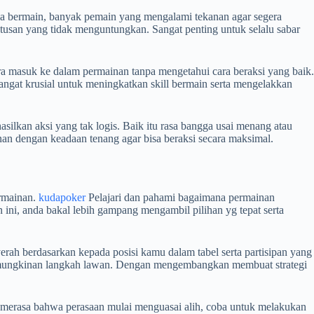
ka bermain, banyak pemain yang mengalami tekanan agar segera
usan yang tidak menguntungkan. Sangat penting untuk selalu sabar
ra masuk ke dalam permainan tanpa mengetahui cara beraksi yang baik.
angat krusial untuk meningkatkan skill bermain serta mengelakkan
silkan aksi yang tak logis. Baik itu rasa bangga usai menang atau
inan dengan keadaan tenang agar bisa beraksi secara maksimal.
ermainan.
kudapoker
Pelajari dan pahami bagaimana permainan
 ini, anda bakal lebih gampang mengambil pilihan yg tepat serta
erah berdasarkan kepada posisi kamu dalam tabel serta partisipan yang
a kemungkinan langkah lawan. Dengan mengembangkan membuat strategi
 merasa bahwa perasaan mulai menguasai alih, coba untuk melakukan