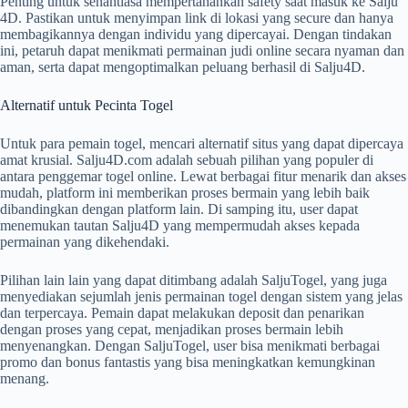
Penting untuk senantiasa mempertahankan safety saat masuk ke Salju
4D. Pastikan untuk menyimpan link di lokasi yang secure dan hanya
membagikannya dengan individu yang dipercayai. Dengan tindakan
ini, petaruh dapat menikmati permainan judi online secara nyaman dan
aman, serta dapat mengoptimalkan peluang berhasil di Salju4D.
Alternatif untuk Pecinta Togel
Untuk para pemain togel, mencari alternatif situs yang dapat dipercaya
amat krusial. Salju4D.com adalah sebuah pilihan yang populer di
antara penggemar togel online. Lewat berbagai fitur menarik dan akses
mudah, platform ini memberikan proses bermain yang lebih baik
dibandingkan dengan platform lain. Di samping itu, user dapat
menemukan tautan Salju4D yang mempermudah akses kepada
permainan yang dikehendaki.
Pilihan lain lain yang dapat ditimbang adalah SaljuTogel, yang juga
menyediakan sejumlah jenis permainan togel dengan sistem yang jelas
dan terpercaya. Pemain dapat melakukan deposit dan penarikan
dengan proses yang cepat, menjadikan proses bermain lebih
menyenangkan. Dengan SaljuTogel, user bisa menikmati berbagai
promo dan bonus fantastis yang bisa meningkatkan kemungkinan
menang.