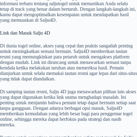
informasi terbaru tentang saljutogel untuk memastikan Anda selalu
tetap di track yang benar dalam bertaruh. Dengan langkah-langkah ini,
kamu dapat mengoptimalkan kesempatan untuk mendapatkan hasil
yang memuaskan di Salju4D.
Link dan Masuk Salju 4D
Di dunia togel online, akses yang cepat dan praktis sangatlah penting
untuk meningkatkan sensasi bermain. Salju4D memberikan tautan
resmi yang memungkinkan para petaruh untuk mengakses platform
dengan mudah. Link ini dirancang untuk menawarkan sensasi tanpa
kendala ketika melakukan taruhan atau memeriksa hasil. Pemain
dianjurkan untuk selalu memakai tautan resmi agar lepas dari situs-situs
yang tidak dapat diandalkan.
Di samping tautan resmi, Salju 4D juga menawarkan pilihan lain akses
yang dapat digunakan ketika link utama menghadapi masalah. Ini
penting untuk menjamin bahwa pemain tetap dapat bermain setiap saat
tanpa gangguan. Dengan adanya berbagai opsi masuk, Salju4D
memberikan kemudahan yang lebih besar bagi para penggemar togel
online, sehingga mereka dapat berfokus pada strategi dan nasib
mereka.