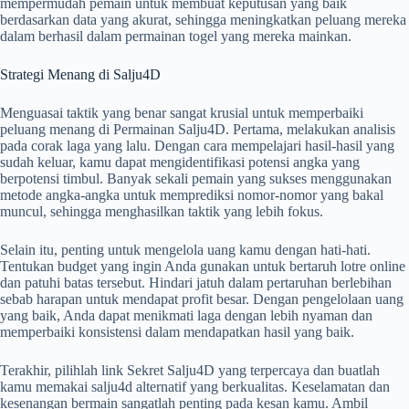
mempermudah pemain untuk membuat keputusan yang baik
berdasarkan data yang akurat, sehingga meningkatkan peluang mereka
dalam berhasil dalam permainan togel yang mereka mainkan.
Strategi Menang di Salju4D
Menguasai taktik yang benar sangat krusial untuk memperbaiki
peluang menang di Permainan Salju4D. Pertama, melakukan analisis
pada corak laga yang lalu. Dengan cara mempelajari hasil-hasil yang
sudah keluar, kamu dapat mengidentifikasi potensi angka yang
berpotensi timbul. Banyak sekali pemain yang sukses menggunakan
metode angka-angka untuk memprediksi nomor-nomor yang bakal
muncul, sehingga menghasilkan taktik yang lebih fokus.
Selain itu, penting untuk mengelola uang kamu dengan hati-hati.
Tentukan budget yang ingin Anda gunakan untuk bertaruh lotre online
dan patuhi batas tersebut. Hindari jatuh dalam pertaruhan berlebihan
sebab harapan untuk mendapat profit besar. Dengan pengelolaan uang
yang baik, Anda dapat menikmati laga dengan lebih nyaman dan
memperbaiki konsistensi dalam mendapatkan hasil yang baik.
Terakhir, pilihlah link Sekret Salju4D yang terpercaya dan buatlah
kamu memakai salju4d alternatif yang berkualitas. Keselamatan dan
kesenangan bermain sangatlah penting pada kesan kamu. Ambil