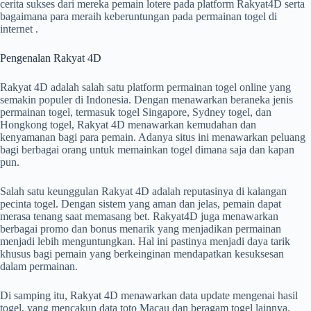
cerita sukses dari mereka pemain lotere pada platform Rakyat4D serta
bagaimana para meraih keberuntungan pada permainan togel di
internet .
Pengenalan Rakyat 4D
Rakyat 4D adalah salah satu platform permainan togel online yang
semakin populer di Indonesia. Dengan menawarkan beraneka jenis
permainan togel, termasuk togel Singapore, Sydney togel, dan
Hongkong togel, Rakyat 4D menawarkan kemudahan dan
kenyamanan bagi para pemain. Adanya situs ini menawarkan peluang
bagi berbagai orang untuk memainkan togel dimana saja dan kapan
pun.
Salah satu keunggulan Rakyat 4D adalah reputasinya di kalangan
pecinta togel. Dengan sistem yang aman dan jelas, pemain dapat
merasa tenang saat memasang bet. Rakyat4D juga menawarkan
berbagai promo dan bonus menarik yang menjadikan permainan
menjadi lebih menguntungkan. Hal ini pastinya menjadi daya tarik
khusus bagi pemain yang berkeinginan mendapatkan kesuksesan
dalam permainan.
Di samping itu, Rakyat 4D menawarkan data update mengenai hasil
togel, yang mencakup data toto Macau dan beragam togel lainnya.