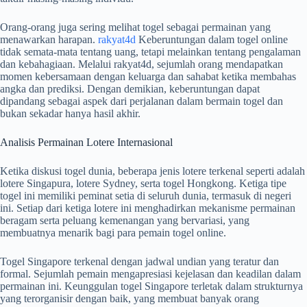
Orang-orang juga sering melihat togel sebagai permainan yang
menawarkan harapan.
rakyat4d
Keberuntungan dalam togel online
tidak semata-mata tentang uang, tetapi melainkan tentang pengalaman
dan kebahagiaan. Melalui rakyat4d, sejumlah orang mendapatkan
momen kebersamaan dengan keluarga dan sahabat ketika membahas
angka dan prediksi. Dengan demikian, keberuntungan dapat
dipandang sebagai aspek dari perjalanan dalam bermain togel dan
bukan sekadar hanya hasil akhir.
Analisis Permainan Lotere Internasional
Ketika diskusi togel dunia, beberapa jenis lotere terkenal seperti adalah
lotere Singapura, lotere Sydney, serta togel Hongkong. Ketiga tipe
togel ini memiliki peminat setia di seluruh dunia, termasuk di negeri
ini. Setiap dari ketiga lotere ini menghadirkan mekanisme permainan
beragam serta peluang kemenangan yang bervariasi, yang
membuatnya menarik bagi para pemain togel online.
Togel Singapore terkenal dengan jadwal undian yang teratur dan
formal. Sejumlah pemain mengapresiasi kejelasan dan keadilan dalam
permainan ini. Keunggulan togel Singapore terletak dalam strukturnya
yang terorganisir dengan baik, yang membuat banyak orang