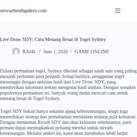
Skip
to
stewartheathgallery.com
content
Live Draw SDY: Cara Menang Besar di Togel Sydney
RAf4L
June 1, 2026
GAME ONLINE
Dalam permainan togel, Sydney dikenal sebagai salah satu yang paling
menarik perhatian para penjudi. Setiap harinya, penggemar togel
menunggu dengan antusias hasil dari Live Draw SDY, yang
memberikan informasi terkini mengenai hasil undian. Dengan semakin
populernya permainan ini, banyak orang mulai mencari cara untuk
menang besar di Togel Sydney.
Togel SDY bukan hanya sekadar ajang keberuntungan, tetapi juga
memerlukan strategi dan pemahaman mendalam tentang pola keluaran.
Dengan memantau Result SDY dan data keluaran sebelumnya, para
pemain dapat meningkatkan peluang mereka untuk meraih
kemenangan. Melalui artikel ini, kami akan membahas lebih lanjut