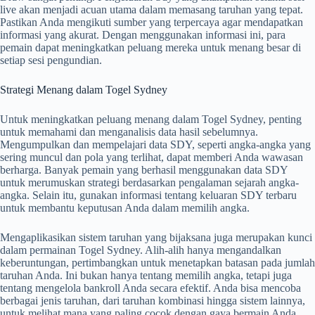
live akan menjadi acuan utama dalam memasang taruhan yang tepat.
Pastikan Anda mengikuti sumber yang terpercaya agar mendapatkan
informasi yang akurat. Dengan menggunakan informasi ini, para
pemain dapat meningkatkan peluang mereka untuk menang besar di
setiap sesi pengundian.
Strategi Menang dalam Togel Sydney
Untuk meningkatkan peluang menang dalam Togel Sydney, penting
untuk memahami dan menganalisis data hasil sebelumnya.
Mengumpulkan dan mempelajari data SDY, seperti angka-angka yang
sering muncul dan pola yang terlihat, dapat memberi Anda wawasan
berharga. Banyak pemain yang berhasil menggunakan data SDY
untuk merumuskan strategi berdasarkan pengalaman sejarah angka-
angka. Selain itu, gunakan informasi tentang keluaran SDY terbaru
untuk membantu keputusan Anda dalam memilih angka.
Mengaplikasikan sistem taruhan yang bijaksana juga merupakan kunci
dalam permainan Togel Sydney. Alih-alih hanya mengandalkan
keberuntungan, pertimbangkan untuk menetapkan batasan pada jumlah
taruhan Anda. Ini bukan hanya tentang memilih angka, tetapi juga
tentang mengelola bankroll Anda secara efektif. Anda bisa mencoba
berbagai jenis taruhan, dari taruhan kombinasi hingga sistem lainnya,
untuk melihat mana yang paling cocok dengan gaya bermain Anda.