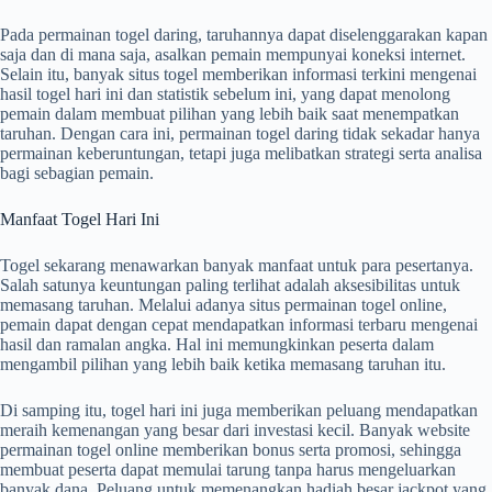
Pada permainan togel daring, taruhannya dapat diselenggarakan kapan
saja dan di mana saja, asalkan pemain mempunyai koneksi internet.
Selain itu, banyak situs togel memberikan informasi terkini mengenai
hasil togel hari ini dan statistik sebelum ini, yang dapat menolong
pemain dalam membuat pilihan yang lebih baik saat menempatkan
taruhan. Dengan cara ini, permainan togel daring tidak sekadar hanya
permainan keberuntungan, tetapi juga melibatkan strategi serta analisa
bagi sebagian pemain.
Manfaat Togel Hari Ini
Togel sekarang menawarkan banyak manfaat untuk para pesertanya.
Salah satunya keuntungan paling terlihat adalah aksesibilitas untuk
memasang taruhan. Melalui adanya situs permainan togel online,
pemain dapat dengan cepat mendapatkan informasi terbaru mengenai
hasil dan ramalan angka. Hal ini memungkinkan peserta dalam
mengambil pilihan yang lebih baik ketika memasang taruhan itu.
Di samping itu, togel hari ini juga memberikan peluang mendapatkan
meraih kemenangan yang besar dari investasi kecil. Banyak website
permainan togel online memberikan bonus serta promosi, sehingga
membuat peserta dapat memulai tarung tanpa harus mengeluarkan
banyak dana. Peluang untuk memenangkan hadiah besar jackpot yang