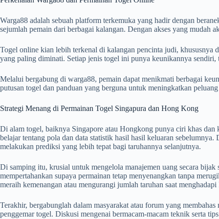
Warga88 adalah sebuah platform terkemuka yang hadir dengan beraneka 
sejumlah pemain dari berbagai kalangan. Dengan akses yang mudah akses
Togel online kian lebih terkenal di kalangan pencinta judi, khususnya
yang paling diminati. Setiap jenis togel ini punya keunikannya sendi
Melalui bergabung di warga88, pemain dapat menikmati berbagai keunt
putusan togel dan panduan yang berguna untuk meningkatkan peluang m
Strategi Menang di Permainan Togel Singapura dan Hong Kong
Di alam togel, baiknya Singapore atau Hongkong punya ciri khas dan k
belajar tentang pola dan data statistik hasil hasil keluaran sebelum
melakukan prediksi yang lebih tepat bagi taruhannya selanjutnya.
Di samping itu, krusial untuk mengelola manajemen uang secara bijak
mempertahankan supaya permainan tetap menyenangkan tanpa merugikan 
meraih kemenangan atau mengurangi jumlah taruhan saat menghadapi kek
Terakhir, bergabunglah dalam masyarakat atau forum yang membahas m
penggemar togel. Diskusi mengenai bermacam-macam teknik serta tips