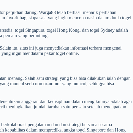
r perjudian daring, Warga88 telah berhasil menarik perhatian
an favorit bagi siapa saja yang ingin mencoba nasib dalam dunia togel.
tersedia, togel Singapura, togel Hong Kong, dan togel Sydney adalah
ara pemain yang beruntung.
lain itu, situs ini juga menyediakan informasi terbaru mengenai
 yang ingin mendalami pakar togel online.
n menang. Salah satu strategi yang bisa bisa dilakukan ialah dengan
or yang muncul serta nomor-nomor yang muncul, sehingga bisa
Menentukan anggaran dan kedisiplinan dalam mengikutinya adalah agar
ti meningkatkan jumlah taruhan satu per satu setelah mendapatkan
berkolaborasi pengalaman dan dan strategi bersama sesama
ah kapabilitas dalam memprediksi angka togel Singapore dan Hong