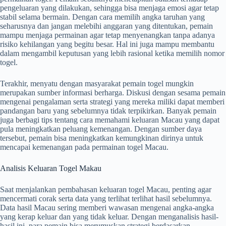
pengeluaran yang dilakukan, sehingga bisa menjaga emosi agar tetap
stabil selama bermain. Dengan cara memilih angka taruhan yang
seharusnya dan jangan melebihi anggaran yang ditentukan, pemain
mampu menjaga permainan agar tetap menyenangkan tanpa adanya
risiko kehilangan yang begitu besar. Hal ini juga mampu membantu
dalam mengambil keputusan yang lebih rasional ketika memilih nomor
togel.
Terakhir, menyatu dengan masyarakat pemain togel mungkin
merupakan sumber informasi berharga. Diskusi dengan sesama pemain
mengenai pengalaman serta strategi yang mereka miliki dapat memberi
pandangan baru yang sebelumnya tidak terpikirkan. Banyak pemain
juga berbagi tips tentang cara memahami keluaran Macau yang dapat
pula meningkatkan peluang kemenangan. Dengan sumber daya
tersebut, pemain bisa meningkatkan kemungkinan dirinya untuk
mencapai kemenangan pada permainan togel Macau.
Analisis Keluaran Togel Makau
Saat menjalankan pembahasan keluaran togel Macau, penting agar
mencermati corak serta data yang terlihat terlihat hasil sebelumnya.
Data hasil Macau sering memberi wawasan mengenai angka-angka
yang kerap keluar dan yang tidak keluar. Dengan menganalisis hasil-
hasil ini, para pemain bisa merumuskan strategi berdasarkan