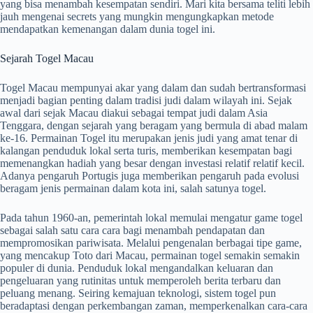
yang bisa menambah kesempatan sendiri. Mari kita bersama teliti lebih
jauh mengenai secrets yang mungkin mengungkapkan metode
mendapatkan kemenangan dalam dunia togel ini.
Sejarah Togel Macau
Togel Macau mempunyai akar yang dalam dan sudah bertransformasi
menjadi bagian penting dalam tradisi judi dalam wilayah ini. Sejak
awal dari sejak Macau diakui sebagai tempat judi dalam Asia
Tenggara, dengan sejarah yang beragam yang bermula di abad malam
ke-16. Permainan Togel itu merupakan jenis judi yang amat tenar di
kalangan penduduk lokal serta turis, memberikan kesempatan bagi
memenangkan hadiah yang besar dengan investasi relatif relatif kecil.
Adanya pengaruh Portugis juga memberikan pengaruh pada evolusi
beragam jenis permainan dalam kota ini, salah satunya togel.
Pada tahun 1960-an, pemerintah lokal memulai mengatur game togel
sebagai salah satu cara cara bagi menambah pendapatan dan
mempromosikan pariwisata. Melalui pengenalan berbagai tipe game,
yang mencakup Toto dari Macau, permainan togel semakin semakin
populer di dunia. Penduduk lokal mengandalkan keluaran dan
pengeluaran yang rutinitas untuk memperoleh berita terbaru dan
peluang menang. Seiring kemajuan teknologi, sistem togel pun
beradaptasi dengan perkembangan zaman, memperkenalkan cara-cara