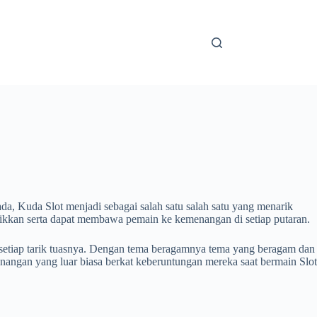
ada, Kuda Slot menjadi sebagai salah satu salah satu yang menarik
kkan serta dapat membawa pemain ke kemenangan di setiap putaran.
 setiap tarik tuasnya. Dengan tema beragamnya tema yang beragam dan
nangan yang luar biasa berkat keberuntungan mereka saat bermain Slot