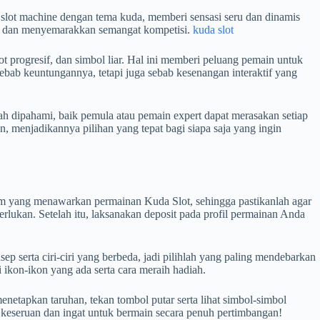
l slot machine dengan tema kuda, memberi sensasi seru dan dinamis
rik dan menyemarakkan semangat kompetisi.
kuda slot
ot progresif, dan simbol liar. Hal ini memberi peluang pemain untuk
ebab keuntungannya, tetapi juga sebab kesenangan interaktif yang
 dipahami, baik pemula atau pemain expert dapat merasakan setiap
 menjadikannya pilihan yang tepat bagi siapa saja yang ingin
rm yang menawarkan permainan Kuda Slot, sehingga pastikanlah agar
erlukan. Setelah itu, laksanakan deposit pada profil permainan Anda
 serta ciri-ciri yang berbeda, jadi pilihlah yang paling mendebarkan
 ikon-ikon yang ada serta cara meraih hadiah.
netapkan taruhan, tekan tombol putar serta lihat simbol-simbol
 keseruan dan ingat untuk bermain secara penuh pertimbangan!