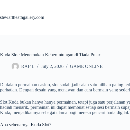
Skip
to
content
stewartheathgallery.com
Kuda Slot: Menemukan Keberuntungan di Tiada Putar
RAf4L
July 2, 2026
GAME ONLINE
Di dalam permainan casino, slot sudah jadi salah satu pilihan paling t
perhatian. Dengan desain yang menawan dan cara bermain yang seder
Slot Kuda bukan hanya hanya permainan, tetapi juga satu perjalanan
hadiah menarik, permainan ini dapat membuat setiap sesi bermain sup
Kuda, menjadikannya sebagai utama bagi mereka pencari harta digital.
Apa sebenarnya Kuda Slot?