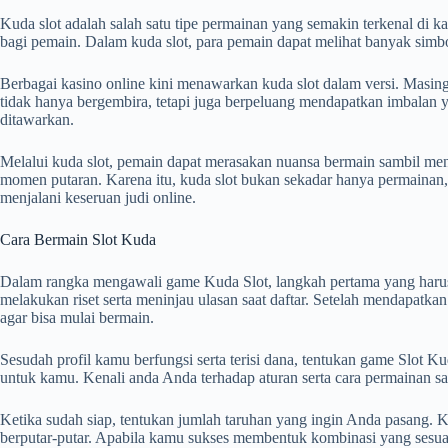
Kuda slot adalah salah satu tipe permainan yang semakin terkenal di 
bagi pemain. Dalam kuda slot, para pemain dapat melihat banyak sim
Berbagai kasino online kini menawarkan kuda slot dalam versi. Masing-
tidak hanya bergembira, tetapi juga berpeluang mendapatkan imbalan 
ditawarkan.
Melalui kuda slot, pemain dapat merasakan nuansa bermain sambil me
momen putaran. Karena itu, kuda slot bukan sekadar hanya permainan,
menjalani keseruan judi online.
Cara Bermain Slot Kuda
Dalam rangka mengawali game Kuda Slot, langkah pertama yang harus 
melakukan riset serta meninjau ulasan saat daftar. Setelah mendapatka
agar bisa mulai bermain.
Sesudah profil kamu berfungsi serta terisi dana, tentukan game Slot 
untuk kamu. Kenali anda Anda terhadap aturan serta cara permainan sa
Ketika sudah siap, tentukan jumlah taruhan yang ingin Anda pasang. K
berputar-putar. Apabila kamu sukses membentuk kombinasi yang sesuai 