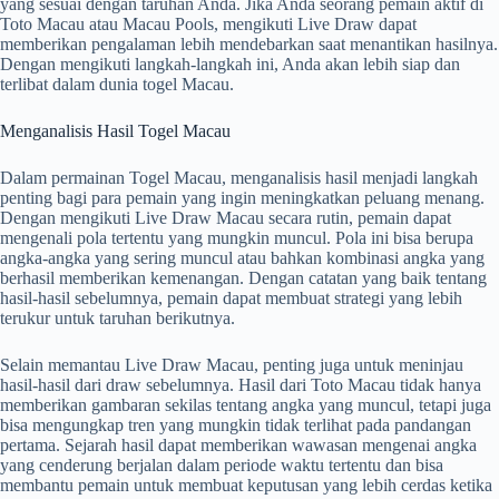
yang sesuai dengan taruhan Anda. Jika Anda seorang pemain aktif di
Toto Macau atau Macau Pools, mengikuti Live Draw dapat
memberikan pengalaman lebih mendebarkan saat menantikan hasilnya.
Dengan mengikuti langkah-langkah ini, Anda akan lebih siap dan
terlibat dalam dunia togel Macau.
Menganalisis Hasil Togel Macau
Dalam permainan Togel Macau, menganalisis hasil menjadi langkah
penting bagi para pemain yang ingin meningkatkan peluang menang.
Dengan mengikuti Live Draw Macau secara rutin, pemain dapat
mengenali pola tertentu yang mungkin muncul. Pola ini bisa berupa
angka-angka yang sering muncul atau bahkan kombinasi angka yang
berhasil memberikan kemenangan. Dengan catatan yang baik tentang
hasil-hasil sebelumnya, pemain dapat membuat strategi yang lebih
terukur untuk taruhan berikutnya.
Selain memantau Live Draw Macau, penting juga untuk meninjau
hasil-hasil dari draw sebelumnya. Hasil dari Toto Macau tidak hanya
memberikan gambaran sekilas tentang angka yang muncul, tetapi juga
bisa mengungkap tren yang mungkin tidak terlihat pada pandangan
pertama. Sejarah hasil dapat memberikan wawasan mengenai angka
yang cenderung berjalan dalam periode waktu tertentu dan bisa
membantu pemain untuk membuat keputusan yang lebih cerdas ketika