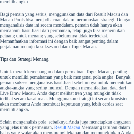
memilih angka.
Bagi pemain yang serius, menggunakan data dari Result Macau dan
Macau Pools bisa menjadi acuan dalam merumuskan strategi. Dengan
menganalisis data ini secara mendalam, pemain tidak hanya akan
memahami hasil-hasil dari permainan, tetapi juga bisa menemukan
peluang untuk menang yang sebelumnya tidak terdeteksi.
Memanfaatkan informasi ini dengan baik sangat penting dalam
perjalanan menuju kesuksesan dalam Togel Macau.
Tips dan Strategi Menang
Untuk meraih kemenangan dalam permainan Togel Macau, penting
untuk memiliki pemahaman yang baik mengenai pola angka. Banyak
pemain sukses menganalisis hasil-hasil sebelumnya untuk menentukan
angka-angka yang sering muncul. Dengan memanfaatkan data dari
Live Draw Macau, Anda dapat melihat tren yang mungkin tidak
terlihat secara kasat mata. Menggunakan strategi ini secara konsisten
akan membantu Anda membuat keputusan yang lebih cerdas saat
memilih angka.
Selain menganalisis pola, sebaiknya Anda juga menetapkan anggaran
yang jelas untuk permainan.
Result Macau
Memasang taruhan dalam
batas yang wajar akan mengurangi tekanan dan memungkinkan Anda