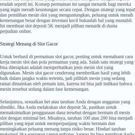
rendah seperti ini. Konsep permainan ini sangat menarik bagi mereka
yang ingin meraih keuntungan secara cepat. Dengan strategi yang tepat
dan pemilihan mesin slot yang menguntungkan, peluang untuk meraih
kemenangan besar dengan investasi kecil bukanlah hal yang mustahil.
Ini membuat slot deposit 5K menjadi pilihan menarik di dunia
perjudian online.
Strategi Menang di Slot Gacor
Untuk berhasil di permainan slot gacor, penting untuk memahami cara
kerja mesin slot dan pola permainan yang ada. Salah satu strategi yang
bisa diterapkan adalah memperhatikan jenis mesin slot yang
digunakan. Mesin slot gacor cenderung memberikan hasil yang lebih
baik dalam jangka waktu tertentu, jadi pilihlah mesin yang sedang
ramai dimainkan oleh pemain lain, karena ini bisa jadi indikasi bahwa
mesin tersebut sedang dalam fase kemenangan.
Selanjutnya, sesuaikan bet atau taruhan Anda dengan anggaran yang
dimiliki. Jika Anda melakukan slot deposit 5k, pastikan untuk
memaksimalkan penggunaan dana tersebut dengan bermain di mesin
slot dengan minimal bet. Misalnya, taruhan 100 atau 200 bisa menjadi
pilihan yang tepat untuk memperpanjang waktu bermain dan
meningkatkan peluang menang tanpa risiko besar. Hindari taruhan
maksimal jika anggaran sangat terbatas, karena itu bisa membuat Anda