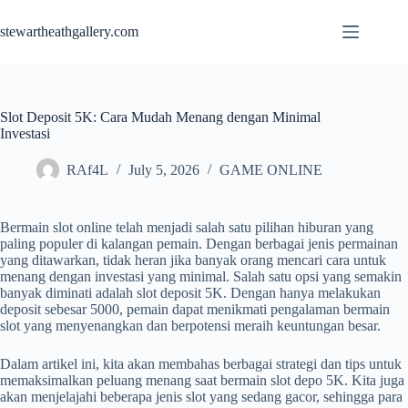
Skip
to
stewartheathgallery.com
content
Slot Deposit 5K: Cara Mudah Menang dengan Minimal
Investasi
RAf4L
July 5, 2026
GAME ONLINE
Bermain slot online telah menjadi salah satu pilihan hiburan yang
paling populer di kalangan pemain. Dengan berbagai jenis permainan
yang ditawarkan, tidak heran jika banyak orang mencari cara untuk
menang dengan investasi yang minimal. Salah satu opsi yang semakin
banyak diminati adalah slot deposit 5K. Dengan hanya melakukan
deposit sebesar 5000, pemain dapat menikmati pengalaman bermain
slot yang menyenangkan dan berpotensi meraih keuntungan besar.
Dalam artikel ini, kita akan membahas berbagai strategi dan tips untuk
memaksimalkan peluang menang saat bermain slot depo 5K. Kita juga
akan menjelajahi beberapa jenis slot yang sedang gacor, sehingga para