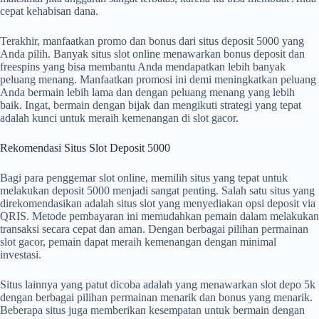
cepat kehabisan dana.
Terakhir, manfaatkan promo dan bonus dari situs deposit 5000 yang
Anda pilih. Banyak situs slot online menawarkan bonus deposit dan
freespins yang bisa membantu Anda mendapatkan lebih banyak
peluang menang. Manfaatkan promosi ini demi meningkatkan peluang
Anda bermain lebih lama dan dengan peluang menang yang lebih
baik. Ingat, bermain dengan bijak dan mengikuti strategi yang tepat
adalah kunci untuk meraih kemenangan di slot gacor.
Rekomendasi Situs Slot Deposit 5000
Bagi para penggemar slot online, memilih situs yang tepat untuk
melakukan deposit 5000 menjadi sangat penting. Salah satu situs yang
direkomendasikan adalah situs slot yang menyediakan opsi deposit via
QRIS. Metode pembayaran ini memudahkan pemain dalam melakukan
transaksi secara cepat dan aman. Dengan berbagai pilihan permainan
slot gacor, pemain dapat meraih kemenangan dengan minimal
investasi.
Situs lainnya yang patut dicoba adalah yang menawarkan slot depo 5k
dengan berbagai pilihan permainan menarik dan bonus yang menarik.
Beberapa situs juga memberikan kesempatan untuk bermain dengan