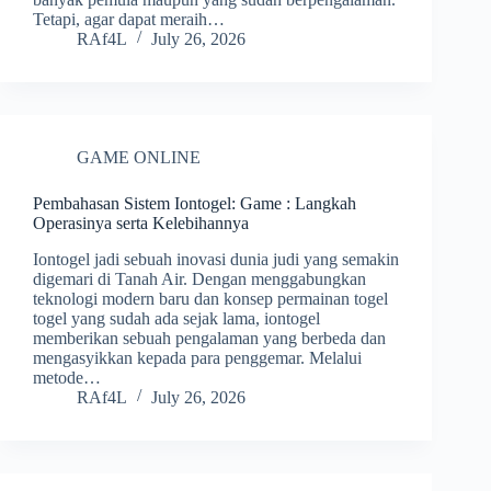
Tetapi, agar dapat meraih…
RAf4L
July 26, 2026
GAME ONLINE
Pembahasan Sistem Iontogel: Game : Langkah
Operasinya serta Kelebihannya
Iontogel jadi sebuah inovasi dunia judi yang semakin
digemari di Tanah Air. Dengan menggabungkan
teknologi modern baru dan konsep permainan togel
togel yang sudah ada sejak lama, iontogel
memberikan sebuah pengalaman yang berbeda dan
mengasyikkan kepada para penggemar. Melalui
metode…
RAf4L
July 26, 2026