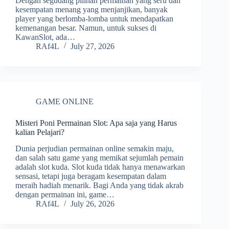
Dengan segudang pilihan permainan yang seru dan
kesempatan menang yang menjanjikan, banyak
player yang berlomba-lomba untuk mendapatkan
kemenangan besar. Namun, untuk sukses di
KawanSlot, ada…
RAf4L
July 27, 2026
GAME ONLINE
Misteri Poni Permainan Slot: Apa saja yang Harus
kalian Pelajari?
Dunia perjudian permainan online semakin maju,
dan salah satu game yang memikat sejumlah pemain
adalah slot kuda. Slot kuda tidak hanya menawarkan
sensasi, tetapi juga beragam kesempatan dalam
meraih hadiah menarik. Bagi Anda yang tidak akrab
dengan permainan ini, game…
RAf4L
July 26, 2026