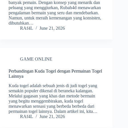
banyak pemain. Dengan konsep yang menarik dan
peluang yang menggiurkan, Rubah4d menawarkan
pengalaman bermain yang seru dan mendebarkan.
Namun, untuk meraih kemenangan yang konsisten,
dibutuhkan…
RAf4L
June 21, 2026
GAME ONLINE
Perbandingan Kuda Togel dengan Permainan Togel
Lainnya
Kuda togel adalah sebuah jenis di judi togel yang
semakin populer dikenal di beraneka kalangan.
Melalui gagasan yang khas dan metode bermain
yang begitu menggembirakan, kuda togel
menawarkan sensasi yang berbeda berbeda dari
permainan togel lainnya. Dalam artikel ini, kita…
RAf4L
June 21, 2026