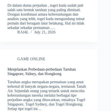
Di dalam dunia perjudian , togel kuda sudah jadi
salah satu bentuk taruhan yang paling diminati.
Dengan kombinasi antara keberuntungan dan
analisis yang teliti, togel kuda mengundang minat
pemain dari beragam latar belakang. Hal ini tidak
sekadar sekadar permainan ,…
RAf4L
July 21, 2026
GAME ONLINE
Menjelaskan Perbedaan-perbedaan Taruhan
Singapore, Sidney, dan Hongkong
Taruhan angka merupakan permainan yang amat
terkenal di banyak negara-negara, termasuk Tanah
Air. Sejumlah orang yang tertarik untuk mencoba
keberuntungan mereka melalui berbagai tipe
perjudian angka yang ditawarkan, misalnya Togel
Singapore, Togel Sydney, dan Togel Hongkong.
Setiap tipe togel ini…