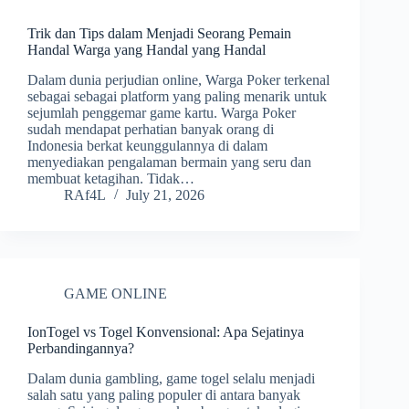
Trik dan Tips dalam Menjadi Seorang Pemain
Handal Warga yang Handal yang Handal
Dalam dunia perjudian online, Warga Poker terkenal
sebagai sebagai platform yang paling menarik untuk
sejumlah penggemar game kartu. Warga Poker
sudah mendapat perhatian banyak orang di
Indonesia berkat keunggulannya di dalam
menyediakan pengalaman bermain yang seru dan
membuat ketagihan. Tidak…
RAf4L
July 21, 2026
GAME ONLINE
IonTogel vs Togel Konvensional: Apa Sejatinya
Perbandingannya?
Dalam dunia gambling, game togel selalu menjadi
salah satu yang paling populer di antara banyak