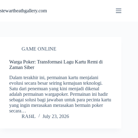
Skip
to
stewartheathgallery.com
content
GAME ONLINE
Warga Poker: Transformasi Lagu Kartu Remi di
Zaman Siber
Dalam terakhir ini, permainan kartu menjalani
evolusi secara besar seiring kemajuan teknologi.
Satu dari penemuan yang kini menjadi dikenal
adalah permainan wargapoker. Permainan ini hadir
sebagai solusi bagi jawaban untuk para pecinta kartu
yang ingin merasakan merasakan bermain poker
secara…
RAf4L
July 23, 2026