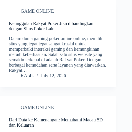
GAME ONLINE
Keunggulan Rakyat Poker Jika dibandingkan
dengan Situs Poker Lain
Dalam dunia gaming poker online online, memilih
situs yang tepat tepat sangat krusial untuk
memperbaiki interaksi gaming dan kemungkinan
meraih keberhasilan. Salah satu situs website yang
semakin terkenal di adalah Rakyat Poker. Dengan
berbagai kemudahan serta layanan yang ditawarkan,
Rakyat…
RAf4L
July 12, 2026
GAME ONLINE
Dari Data ke Kemenangan: Memahami Macau 5D
dan Keluaran